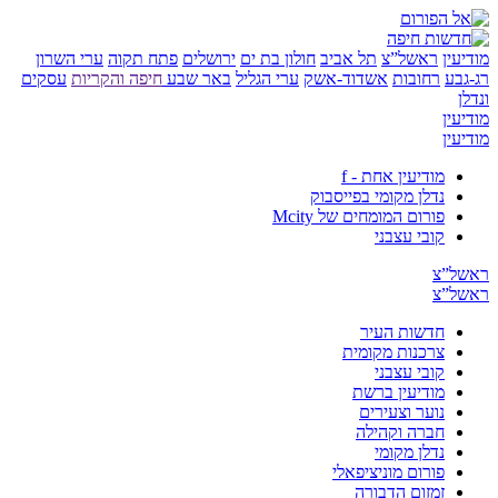
ן
ראשל”צ
תל אביב
חולון בת ים
ירושלים
פתח תקוה
ערי השרון
ע
רחובות
אשדוד-אשק
ערי הגליל
באר שבע
חיפה והקריות
עסקים
ן
ן
מודיעין אחת - f
נדלן מקומי בפייסבוק
פורום המומחים של Mcity
קובי עצבני
”צ
”צ
חדשות העיר
צרכנות מקומית
קובי עצבני
מודיעין ברשת
נוער וצעירים
חברה וקהילה
נדלן מקומי
פורום מוניציפאלי
זמזום הדבורה