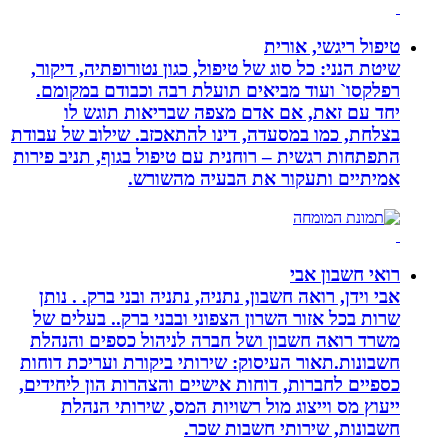
טיפול ריגשי, אורית
שיטת הנני: כל סוג של טיפול, כגון נטורופתיה, דיקור,
רפלקסו` ועוד מביאים תועלת רבה וכבודם במקומם.
יחד עם זאת, אם אדם מצפה שבריאות תוגש לו
בצלחת, כמו במסעדה, דינו להתאכזב. שילוב של עבודת
התפתחות רגשית – רוחנית עם טיפול בגוף, תניב פירות
אמיתיים ותעקור את הבעיה מהשורש.
רואי חשבון אבי
אבי וידן, רואה חשבון, נתניה, נתניה ובני ברק. . נותן
שרות בכל אזור השרון הצפוני ובבני ברק.. בעלים של
משרד רואה חשבון ושל חברה לניהול כספים והנהלת
חשבונות.תאור העיסוק: שירותי ביקורת ועריכת דוחות
כספיים לחברות, דוחות אישיים והצהרות הון ליחידים,
ייעוץ מס וייצוג מול רשויות המס, שירותי הנהלת
חשבונות, שירותי חשבות שכר.