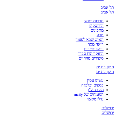
יב
יב
תרבות ופנאי
הורוסקופ
מתכונים
טבע
האיש שבא לסעוד
רואה מסך
נופש ותיירות
החוקר הרז סברו
סיפורים מהחיים
בת ים
בת ים
עשינו עסק
כספים וכלכלה
מה בנדל”ן
המומחים של mcity
נדלן מקומי
ים
ים