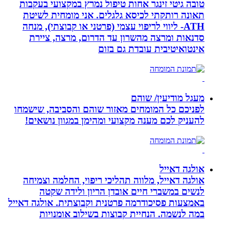
טובה גיטי זינגר אחות טיפול נמרץ במקצועי בעקבות
תאונה רותקתי לכיסא גלגלים. אני מומחית לשיטת
ATH- ליווי לריפוי עצמי (פרטני או קבוצתי), מנחה
סדנאות ומרצה מהשרון עד הדרום, מרצה, ציירת
אינטואיטיבית עובדת גם בזום
מעגל מודיעין/ שוהם
לפניכם כל המומחים מאזור שוהם והסביבה, שישמחו
להעניק לכם מענה מקצועי ומהימן במגוון נושאים!
אולגה דאייל
אולגה דאייל, מלווה תהליכי ריפוי, החלמה וצמיחה
לנשים במשברי חיים אובדן הריון ולידה שקטה
באמצעות פסיכודרמה פרטנית וקבוצתית. אולגה דאייל
במה לנשמה. ‏הנחיית קבוצות בשילוב אומנויות‏