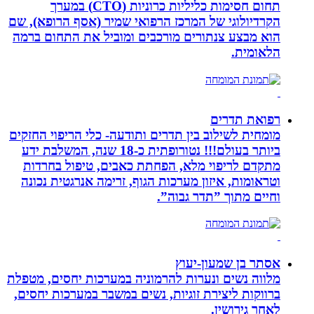
תחום חסימות כליליות כרוניות (CTO) במערך
הקרדיולוגי של המרכז הרפואי שמיר (אסף הרופא), שם
הוא מבצע צנתורים מורכבים ומוביל את התחום ברמה
הלאומית.
רפואת תדרים
מומחית לשילוב בין תדרים ותודעה- כלי הריפוי החזקים
ביותר בעולם!!! נטורופתית כ-18 שנה, המשלבת ידע
מתקדם לריפוי מלא, הפחתת כאבים, טיפול בחרדות
וטראומות, איזון מערכות הגוף, זרימה אנרגטית נכונה
וחיים מתוך ”תדר גבוה”.
אסתר בן שמעון-יעוץ
מלווה נשים ונערות להרמוניה במערכות יחסים, מטפלת
ברווקות ליצירת זוגיות, נשים במשבר במערכות יחסים,
לאחר גירושין.