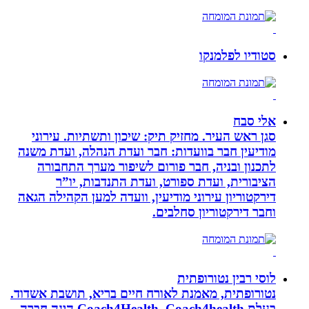
סטודיו לפלמנקו
אלי סבח
סגן ראש העיר. מחזיק תיק: שיכון ותשתיות. עירוני
מודיעין חבר בוועדות: חבר ועדת הנהלה, ועדת משנה
לתכנון ובניה, חבר פורום לשיפור מערך התחבורה
הציבורית, ועדת ספורט, ועדת התנדבות, יו”ר
דירקטוריון עירוני מודיעין, וועדה למען הקהילה הגאה
וחבר דירקטוריון סחלבים.
לוסי רבין נטורופתית
נטורופתית, מאמנת לאורח חיים בריא, תושבת אשדוד.
בעלת Coach4Health, Coach4health הינה חברה