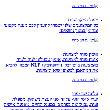
מעגל המקצוענים
כל המקצוענים שלנו ישמחו להעניק לכם מענה מקצועי
ומהימן במגוון נושאים!
אימון מוחי למצוינות
אימון מוחי למצוינות, אימון טכנולוגי לגוף ולמוח
באמצעות ביופידבק, נוירופידבק ו NLP המכוון להביא
את המתאמן לביצועי שיא ומצוינות.
עליזה שני יעוץ
יעוץ אישי וזוגי- עליזה שני יועצת נישואין, מטפלת
זוגית, גם לזוגות בפרק ב` במעגל החיים. מאמנת אישית
ומרצה לזוגיות ומשפחה. בוגרת מכון אדלר. מומחית