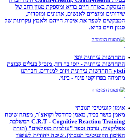
העוסקת באורח חיים בריא ומספקת מגוון רחב של
שירותים ומוצרים לאנשים, ארגונים ומוסדות,
המבקשים לשפר את איכות חייהם ולאמץ עקרונות של
סגנון חיים בריא.
התחדשות עירונית יוסי
התחדשות עירונית - יוסי בר דוד, מנכ״ל בעלים קבוצת
ybdi התחדשות עירונית ויזום למגורים. חברתנו
מתמחה בפרויקטי פינוי - בינוי.
אימון קוגניטיבי תגובתי
מאמן כושר בכיר, מאמן כדורסל וקואצ`ר, מפתח שיטת
C.R.T - Cognitive Reaction Training המשלבת
אפליקציה, ערכה וספר ”עולמות מופלאים” (תורת
האימון הקוגניטיבי תגובתי). שיטה ייחודית לשיפור