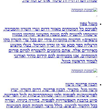
שמות וועדת תיירות שימור אתרים ומורשת.
מעגל צפון
לפניכם כל המומחים מאזור דרום וערי השרון והסביבה,
שישמחו להעניק לכם מענה מקצועי ומהימן במגוון
נושאים+ חדשות מקומיות מידי יום בכל ערי השרון מקו
הרצליה כפר סבא עד קו זכרון הכרמל. בעלי מקצוע
מאיזורים אלה, אתם מוזמנים להצטרף למיזם פורום
המומחים. אנו מבטיחים לכם קידום מהיר ואורגני
לעמוד הראשון בגוגל.
תכנון פרישה גדעון
גדעון מגל, מקציר, תכנון פרישה, דרום השרון, יעוץ
לפורשים/ות לפנסיה ולמי שמתקרבים/ות לגיל הפרישה,
סיוע בהבנת האפשרויות לפנסיה, בחירה ביניהן, ועזרה
בכל הקשור לביצוע, כולל מיצוי הטבות המס המגיעות