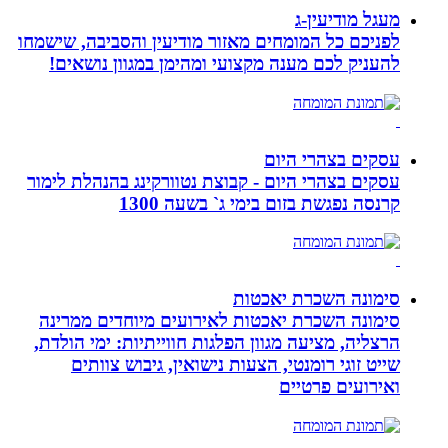
מעגל מודיעין-ג
לפניכם כל המומחים מאזור מודיעין והסביבה, שישמחו
להעניק לכם מענה מקצועי ומהימן במגוון נושאים!
עסקים בצהרי היום
עסקים בצהרי היום - קבוצת נטוורקינג בהנהלת לימור
קרנסה נפגשת בזום בימי ג` בשעה 1300
סימונה השכרת יאכטות
סימונה השכרת יאכטות לאירועים מיוחדים ממרינה
הרצליה, מציעה מגוון הפלגות חווייתיות: ימי הולדת,
שייט זוגי רומנטי, הצעות נישואין, גיבוש צוותים
ואירועים פרטיים