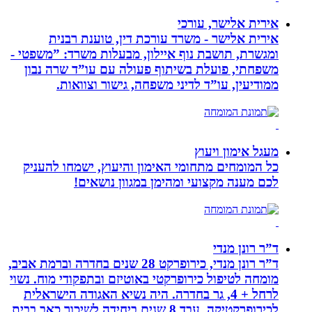
אירית אלישר, עורכי
אירית אלישר - משרד עורכת דין, טוענת רבנית
ומגשרת, תושבת נוף איילון, מבעלות משרד: ”משפטי -
משפחתי, פועלת בשיתוף פעולה עם עו”ד שרה נבון
ממודיעין, עו”ד לדיני משפחה, גישור וצוואות.
מעגל אימון ויעוץ
כל המומחים מתחומי האימון והיעוץ, ישמחו להעניק
לכם מענה מקצועי ומהימן במגוון נושאים!
ד”ר רונן מנדי
ד”ר רונן מנדי, כירופרקט 28 שנים בחדרה וברמת אביב,
מומחה לטיפול כירופרקטי באוטיזם ובתפקודי מוח. נשוי
לרחל + 4, גר בחדרה. היה נשיא האגודה הישראלית
לכירופרקטיקה, עבד 8 שנים ביחידה לשיכוך כאב בבית