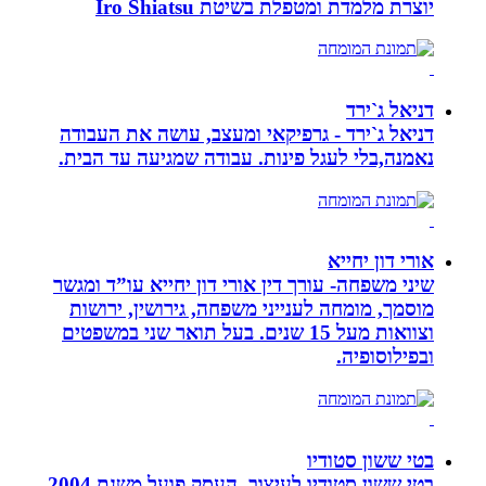
יוצרת מלמדת ומטפלת בשיטת Iro Shiatsu
דניאל ג`ירד
דניאל ג`ירד - גרפיקאי ומעצב, עושה את העבודה
נאמנה,בלי לעגל פינות. עבודה שמגיעה עד הבית.
אורי דון יחייא
שיני משפחה- עורך דין אורי דון יחייא עו”ד ומגשר
מוסמך, מומחה לענייני משפחה, גירושין, ירושות
וצוואות מעל 15 שנים. בעל תואר שני במשפטים
ובפילוסופיה.
בטי ששון סטודיו
בטי ששון סטודיו לעיצוב, העסק פועל משנת 2004