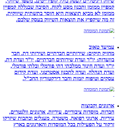
שיווק דיגיטליים לעסק כולל קופירייטינג, משפך שיווקי,
קמפיין ממומן ותכנון מסע לקוח. הסיבה שבגללה קמפיין
ממומן לא מביא תוצאות היא חוסר בתשתית שיווקית,
זה מה שיקפיץ את תוצאות השיווק בעסק שלכם.
עמיעד טאוב
מחזיק תיקים: שירותיים חברתיים ושירותי דת. חבר
בוועדות: יו”ר ועדת שירותים חברתיים, יו”ר ועדת דת,
יו”ר ועדת חינוך ממלכתי דתי פורמלי ובלתי פורמלי,
ועדת הנהלה, ועדה לתכנון אסטרטגי, ועדת קידום
עסקים וטיפוח יזמות וחבר דירקטוריון החכ”ל.
ארגונים וקבוצות
חברות, מוסדות ציבוריים, עיריות, ארגונים וולנטרים,
עיריות, ארגוני רפואה, משטרה. מעגלים וכתבות שיזרקו
זרקור על הפעילות בכל המוסדות והארגונים בארץ