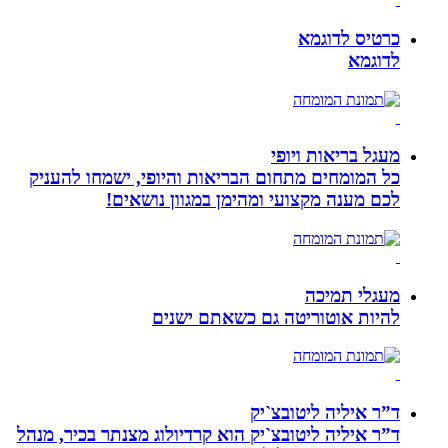
כרטיס לדוגמא
לדוגמא
מעגל בריאות ויופי
כל המומחים מתחום הבריאות והיופי, ישמחו להעניק
לכם מענה מקצועי ומהימן במגוון נושאים!
מעגלי תמיכה
להיות אוטוריטה גם כשאתם ישנים
ד”ר איליה ליטובצ`יק
ד”ר איליה ליטובצ`יק הוא קרדיולוג מצנתר בכיר, מנהל