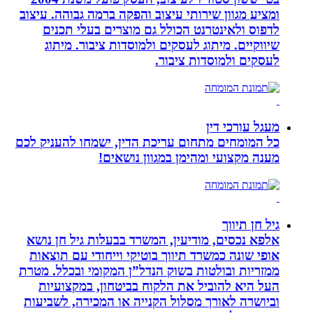
ומציע מגוון שירותי עיצוב והפקה ברמה גבוהה. עיצוב
לדפוס ולאינטרנט הכולל גם מוצרים בעלי תכנים
שיווקיים. מיתוג לעסקים ולמוסדות ציבור. מיתוג
לעסקים ולמוסדות ציבור.
מעגל עורכי דין
כל המומחים מתחום עריכת הדין, ישמחו להעניק לכם
מענה מקצועי ומהימן במגוון נושאים!
גיל חן תיווך
אלפא נכסים, מודיעין, המשרד בבעלות גיל חן נושא
אופי שונה כמשרד תיווך בוטיקי וייחודי עם תוצאות
ממזריות ובולטות בשוק הנדל”ן המקומי ובכלל. מטרת
העל היא להוביל את הלקוח בביטחון, במקצועיות
וביושרה לאורך מסלול הקנייה או המכירה, לשביעות