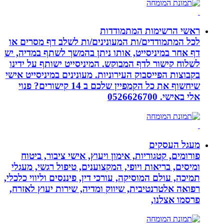
ראשי הרשימות המתמודדות
לכל המתמודדים/ות המעונינים/ות לשלב דף מסרים או
דף אחר במיניסייט, אותו ניתן בהמשך לשתף במדיה, יש
לשלוח קישור לדף המבוקש. המיניסייט ישותף על ידינו
בקבוצות הפייסבוק העירוניות. מעונינים במיניסייט אישי
שיחשוף את כל הקמפיין שלכם ב 14 קישורים? פנוי
אלי באישי. 0526626700
מעגל העסקים
פורומים, קטגוריות, אימון ויעוץ, אישי ציבור, ביטוח
ומיסים, בריאות ויופי, המקצוענים, טיפול רגשי, מעגלי
תמיכה, עולם המוסיקה, עורכי דין, פיננסים וליווי כלכלי,
רפואה אלטרנטיבית, שיווק ומדיה, שירות יעוץ לאזרח,
פרסמו אצלנו,