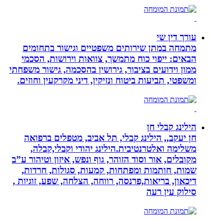
עורך דין שי
מתמחה במתן שירותים משפטיים וגישור בתחומים
הבאים: ייפוי כוח מתמשך, צוואות וירושות, הסכמי
ממון וידועים בציבור, גירושין בהסכמה, גישור משפחתי
ומשפטי, תביעות ביטוח ונזיקין, דיני מקרקעין וחוזים.
הילינג קבלי חן
חן יעקב,, הילינג קבלי, תל אביב, מטפלים ברפואה
משלימה ואלטרנטיבית.הילינג יהודי וקבלי,קבלה,
מקובלים, אור וסוד הזוהר, גוף ונפש, איזון וטיהור ע”ב
שמות, חותמות ומפתחות, קמעות, סגולות, חרדות,
דיכאון, בריאות,פרנסה, רווחה, הצלחה, שפע, זוגיות ,
סילוק עין רעה