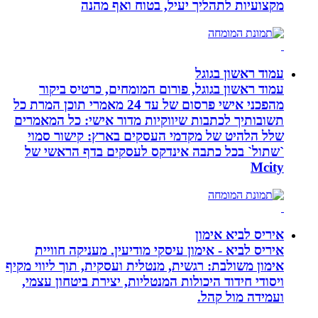
מקצועיות לתהליך יעיל, בטוח ואף מהנה
עמוד ראשון בגוגל
עמוד ראשון בגוגל, פורום המומחים, כרטיס ביקור
מהפכני אישי פרסום של עד 24 מאמרי תוכן המרת כל
תשובותיך לכתבות שיווקיות מדור אישי: כל המאמרים
שלל הלהיט של מקדמי העסקים בארץ: קישור סמוי
`שתול` בכל כתבה אינדקס לעסקים בדף הראשי של
Mcity
איריס לביא אימון
איריס לביא - אימון עיסקי מודיעין. מעניקה חוויית
אימון משולבת: רגשית, מנטלית ועסקית, תוך ליווי מקיף
ויסודי חידוד היכולות המנטליות, יצירת ביטחון עצמי,
ועמידה מול קהל.