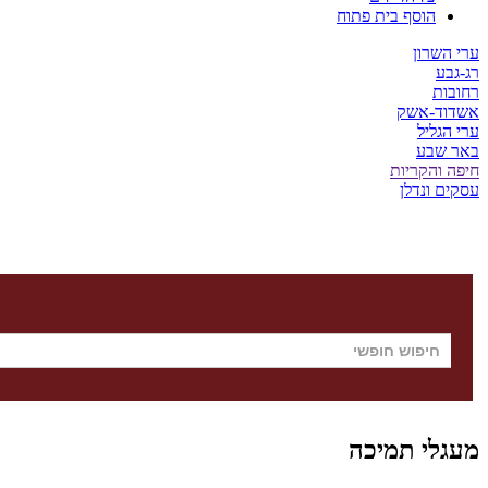
הוסף בית פתוח
ערי השרון
רג-גבע
רחובות
אשדוד-אשק
ערי הגליל
באר שבע
חיפה והקריות
עסקים ונדלן
מעגלי תמיכה