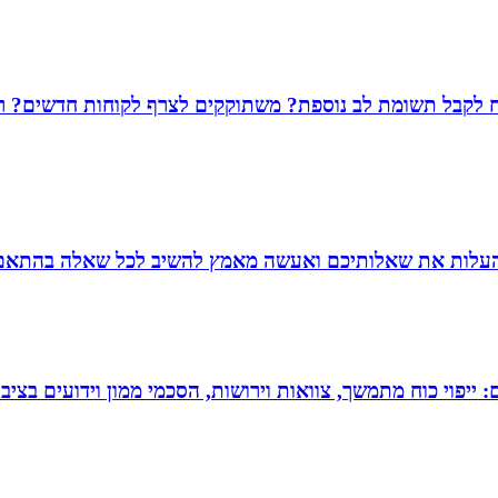
שמח לקבל תשומת לב נוספת? משתוקקים לצרף לקוחות חדשים? רו
להעלות את שאלותיכם ואעשה מאמץ להשיב לכל שאלה בהתאם ל
יפוי כוח מתמשך, צוואות וירושות, הסכמי ממון וידועים בציבו