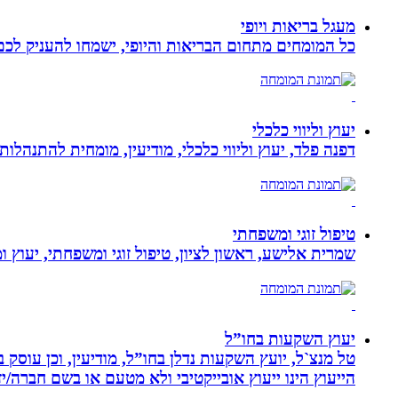
מעגל בריאות ויופי
כל המומחים מתחום הבריאות והיופי, ישמחו להעניק לכם 
יעוץ וליווי כלכלי
דפנה פלד, יעוץ וליווי כלכלי, מודיעין, מומחית להתנהלות כלכלית ויעוץ פנסיוני, ב
טיפול זוגי ומשפחתי
שמרית אלישע, ראשון לציון, טיפול זוגי ומשפחתי, יעוץ 
יעוץ השקעות בחו”ל
טל מנצ`ל, יועץ השקעות נדלן בחו”ל, מודיעין, וכן עו
הייעוץ הינו ייעוץ אובייקטיבי ולא מטעם או בשם חברה/י