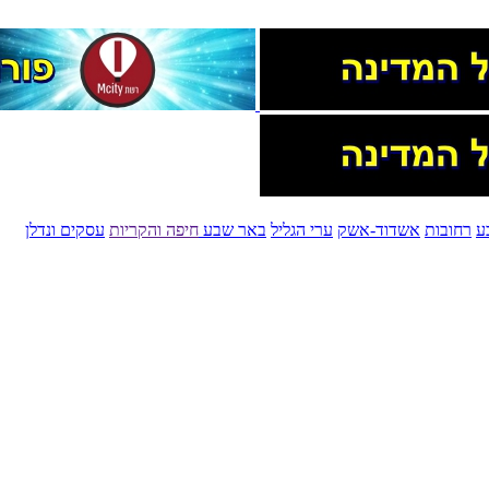
ע
רחובות
אשדוד-אשק
ערי הגליל
באר שבע
חיפה והקריות
עסקים ונדלן