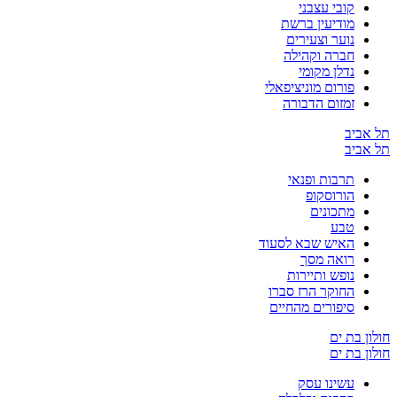
קובי עצבני
מודיעין ברשת
נוער וצעירים
חברה וקהילה
נדלן מקומי
פורום מוניציפאלי
זמזום הדבורה
תל אביב
תל אביב
תרבות ופנאי
הורוסקופ
מתכונים
טבע
האיש שבא לסעוד
רואה מסך
נופש ותיירות
החוקר הרז סברו
סיפורים מהחיים
חולון בת ים
חולון בת ים
עשינו עסק