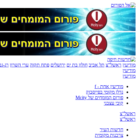
מודיעין
ראשל”צ
תל אביב
חולון בת ים
ירושלים
פתח תקוה
ערי השרון
רג-גב
מודיעין
מודיעין
מודיעין אחת - f
נדלן מקומי בפייסבוק
פורום המומחים של Mcity
קובי עצבני
ראשל”צ
ראשל”צ
חדשות העיר
צרכנות מקומית