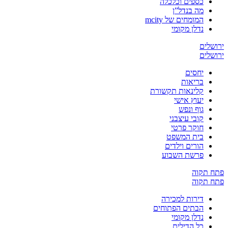
כספים וכלכלה
מה בנדל”ן
המומחים של mcity
נדלן מקומי
ירושלים
ירושלים
יחסים
בריאות
קלינאות תקשורת
יעוץ אישי
גוף ונפש
קובי עיצבני
חוקר פרטי
בית המשפט
הורים וילדים
פרשת השבוע
פתח תקוה
פתח תקוה
דירות למכירה
הבתים הפתוחים
נדלן מקומי
כל הדילים