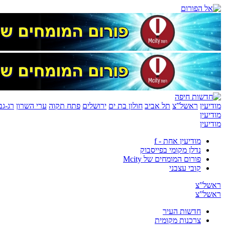
מודיעין
ראשל”צ
תל אביב
חולון בת ים
ירושלים
פתח תקוה
ערי השרון
רג-גב
מודיעין
מודיעין
מודיעין אחת - f
נדלן מקומי בפייסבוק
פורום המומחים של Mcity
קובי עצבני
ראשל”צ
ראשל”צ
חדשות העיר
צרכנות מקומית