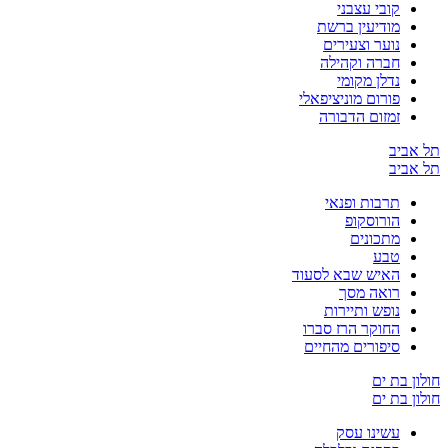
קובי עצבני
מודיעין ברשת
נוער וצעירים
חברה וקהילה
נדלן מקומי
פורום מוניציפאלי
זמזום הדבורה
תל אביב
תל אביב
תרבות ופנאי
הורוסקופ
מתכונים
טבע
האיש שבא לסעוד
רואה מסך
נופש ותיירות
החוקר הרז סברו
סיפורים מהחיים
חולון בת ים
חולון בת ים
עשינו עסק