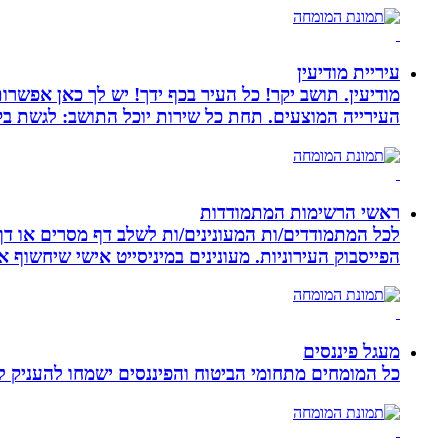
עיריית מודיעין
מודיעין. תושב יקר! כל העיר בכף ידך! יש לך כאן אפשרות
העירייה המוצעים. תחת כל שירות יוכל התושב: לגשת בק
ראשי הרשימות המתמודדות
לכל המתמודדים/ות המעונינים/ות לשלב דף מסרים או דף 
הפייסבוק העירוניות. מעונינים במיניסייט אישי שיחשוף את כל הקמפיין שלכם ב 14 קיש
מעגל פיננסים
כל המומחים מתחומי הביטוח והפיננסים ישמחו להעניק לכ