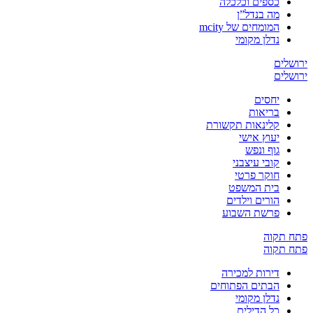
כספים וכלכלה
מה בנדל”ן
המומחים של mcity
נדלן מקומי
ירושלים
ירושלים
יחסים
בריאות
קלינאות תקשורת
יעוץ אישי
גוף ונפש
קובי עיצבני
חוקר פרטי
בית המשפט
הורים וילדים
פרשת השבוע
פתח תקוה
פתח תקוה
דירות למכירה
הבתים הפתוחים
נדלן מקומי
כל הדילים