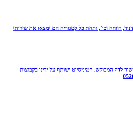
נוך, רווחה וכו`, ותחת כל קטגוריה הם ימצאו את שירותי
ור לדף המבוקש. המיניסייט ישותף על ידינו בקבוצות