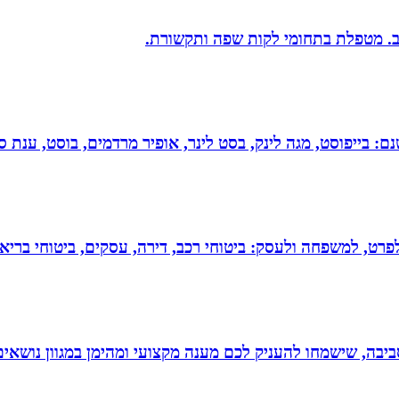
יב. מטפלת בתחומי לקות שפה ותקשורת.
 בייפוסט, מגה לינק, בסט לינר, אופיר מרדמים, בוסט, ענת סיי
 לפרט, למשפחה ולעסק: ביטוחי רכב, דירה, עסקים, ביטוחי בריאות
יבה, שישמחו להעניק לכם מענה מקצועי ומהימן במגוון נושאים