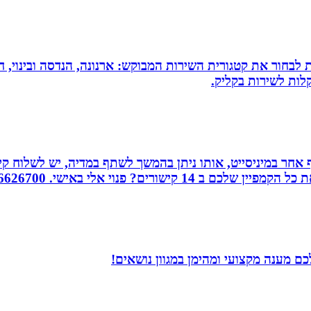
 לבחור את קטגורית השירות המבוקש: ארנונה, הנדסה ובינוי, חי
לות לשירות בקליק.
אחר במיניסייט, אותו ניתן בהמשך לשתף במדיה, יש לשלוח קיש
ורים? פנוי אלי באישי. 0526626700
ם מענה מקצועי ומהימן במגוון נושאים!