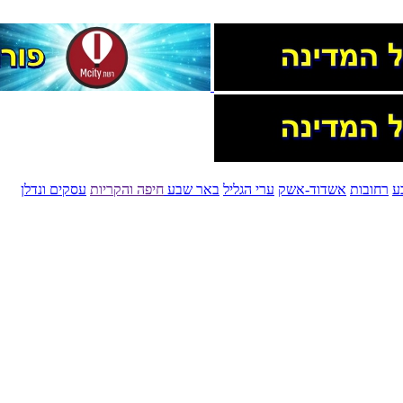
ע
רחובות
אשדוד-אשק
ערי הגליל
באר שבע
חיפה והקריות
עסקים ונדלן