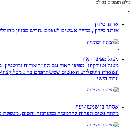
כולם תומכים בכולם
⌃
אורגד מירון
אורגד מירון , מדייק א.נשים לעצמם .חריש מכוונן מחוללי שינוי לתכלית עי
מעגל מפיצי האור
מעגל נטוורקינג -מפיצי האור עם היו”ר אורית גרושטיין
ונשארת דיגיטלית. האנשים שמשתתפים בה : מכל קצווי-ת
עבור השני.
אסתר בן שמעון-יעוץ
מלווה נשים ונערות להרמוניה במערכות יחסים, מטפלת ברו