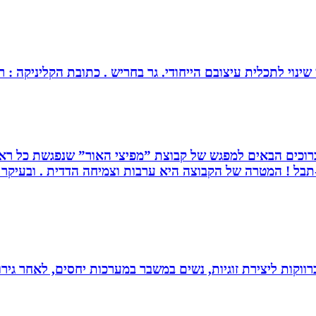
צובם הייחודי. גר בחריש . כתובת הקליניקה : רחוב כלנית 30 חריש . מנחה ומטפל בז
. ברוכים הבאים למפגש של קבוצת ”מפיצי האור” שנפגשת כל ראש
בל ! המטרה של הקבוצה היא ערבות וצמיחה הדדית . ובעיקר ה
וקות ליצירת זוגיות, נשים במשבר במערכות יחסים, לאחר גירוש