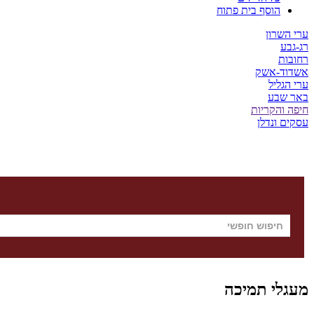
הוסף בית פתוח
ערי השרון
רג-גבע
רחובות
אשדוד-אשק
ערי הגליל
באר שבע
חיפה והקריות
עסקים ונדלן
מעגלי תמיכה