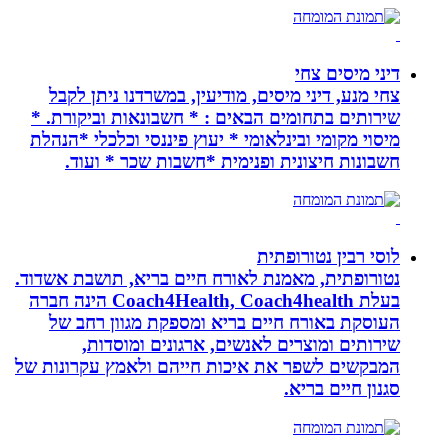
דיני מיסים צחי
צחי מנע, דיני מיסים, מודיעין, במשרדנו ניתן לקבל
שירותים בתחומים הבאים : * חשבונאות וביקורת. *
מיסוי מקומי ובינלאומי * יעוץ פיננסי וכלכלי *הנהלת
חשבונות חיצונית ופנימית *חשבות שכר * ועוד.
לוסי רבין נטורופתית
נטורופתית, מאמנת לאורח חיים בריא, תושבת אשדוד.
בעלת Coach4Health, Coach4health הינה חברה
העוסקת באורח חיים בריא ומספקת מגוון רחב של
שירותים ומוצרים לאנשים, ארגונים ומוסדות,
המבקשים לשפר את איכות חייהם ולאמץ עקרונות של
סגנון חיים בריא.