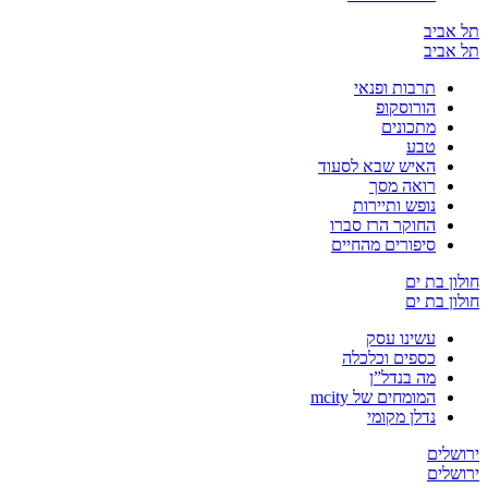
יב
יב
תרבות ופנאי
הורוסקופ
מתכונים
טבע
האיש שבא לסעוד
רואה מסך
נופש ותיירות
החוקר הרז סברו
סיפורים מהחיים
בת ים
בת ים
עשינו עסק
כספים וכלכלה
מה בנדל”ן
המומחים של mcity
נדלן מקומי
ים
ים