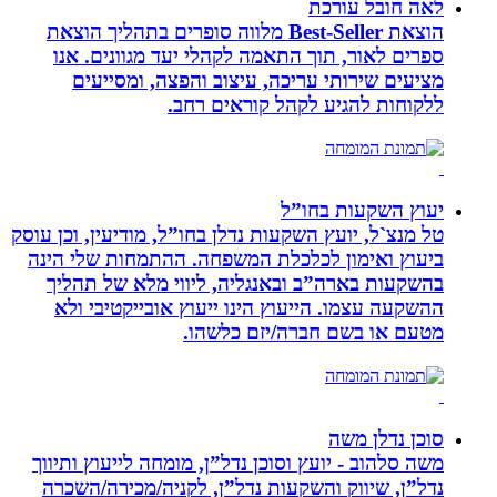
לאה חובל עורכת
הוצאת Best-Seller מלווה סופרים בתהליך הוצאת
ספרים לאור, תוך התאמה לקהלי יעד מגוונים. אנו
מציעים שירותי עריכה, עיצוב והפצה, ומסייעים
ללקוחות להגיע לקהל קוראים רחב.
יעוץ השקעות בחו”ל
טל מנצ`ל, יועץ השקעות נדלן בחו”ל, מודיעין, וכן עוסק
ביעוץ ואימון לכלכלת המשפחה. ההתמחות שלי הינה
בהשקעות בארה”ב ובאנגליה, ליווי מלא של תהליך
ההשקעה עצמו. הייעוץ הינו ייעוץ אובייקטיבי ולא
מטעם או בשם חברה/יזם כלשהו.
סוכן נדלן משה
משה סלהוב - יועץ וסוכן נדל”ן, מומחה לייעוץ ותיווך
נדל”ן, שיווק והשקעות נדל”ן, לקניה/מכירה/השכרה