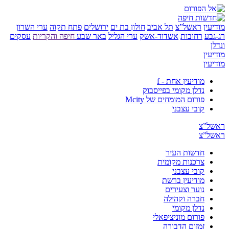
ן
ראשל”צ
תל אביב
חולון בת ים
ירושלים
פתח תקוה
ערי השרון
ע
רחובות
אשדוד-אשק
ערי הגליל
באר שבע
חיפה והקריות
עסקים
ן
ן
מודיעין אחת - f
נדלן מקומי בפייסבוק
פורום המומחים של Mcity
קובי עצבני
”צ
”צ
חדשות העיר
צרכנות מקומית
קובי עצבני
מודיעין ברשת
נוער וצעירים
חברה וקהילה
נדלן מקומי
פורום מוניציפאלי
זמזום הדבורה