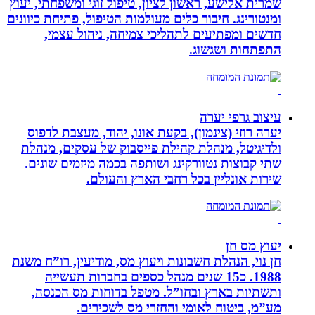
שמרית אלישע, ראשון לציון, טיפול זוגי ומשפחתי, יעוץ
ומנטורינג. חיבור כלים מעולמות הטיפול, פתיחת כיוונים
חדשים ומפתיעים לתהליכי צמיחה, ניהול עצמי,
התפתחות ושגשוג.
עיצוב גרפי יערה
יערה רוזי (צינמון), בקעת אונו, יהוד, מעצבת לדפוס
ולדיגיטל, מנהלת קהילת פייסבוק של עסקים, מנהלת
שתי קבוצות נטוורקינג ושותפה בכמה מיזמים שונים.
שירות אונליין בכל רחבי הארץ והעולם.
יעוץ מס חן
חן נוי, הנהלת חשבונות ויעוץ מס, מודיעין, רו”ח משנת
1988. כ15 שנים מנהל כספים בחברות תעשייה
ותשתיות בארץ ובחו”ל. מטפל בדוחות מס הכנסה,
מע”מ, ביטוח לאומי והחזרי מס לשכירים.