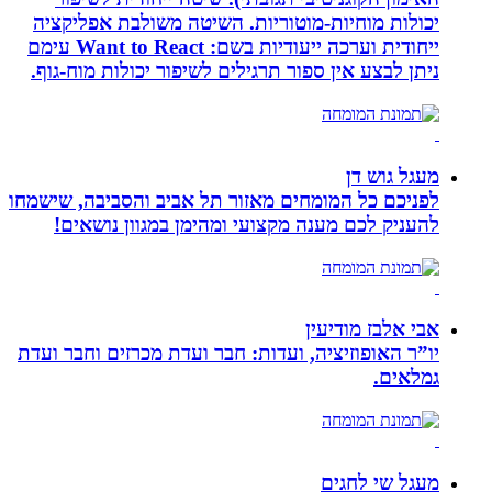
יכולות מוחיות-מוטוריות. השיטה משולבת אפליקציה
ייחודית וערכה ייעודיות בשם: Want to React עימם
ניתן לבצע אין ספור תרגילים לשיפור יכולות מוח-גוף.
מעגל גוש דן
לפניכם כל המומחים מאזור תל אביב והסביבה, שישמחו
להעניק לכם מענה מקצועי ומהימן במגוון נושאים!
אבי אלבז מודיעין
יו”ר האופוזיציה, ועדות: חבר ועדת מכרזים וחבר ועדת
גמלאים.
מעגל שי לחגים