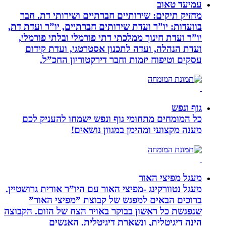
עמיעד טאוב
מחזיק תיקים: שירותיים חברתיים ושירותי דת. חבר
בוועדות: יו”ר ועדת שירותים חברתיים, יו”ר ועדת דת,
יו”ר ועדת חינוך ממלכתי דתי פורמלי ובלתי פורמלי,
ועדת הנהלה, ועדה לתכנון אסטרטגי, ועדת קידום
עסקים וטיפוח יזמות וחבר דירקטוריון החכ”ל.
גוף ונפש
כל המומחים מתחומי גוף ונפש ישמחו להעניק לכם
מענה מקצועי ומהימן במגוון נושאים!
מעגל מפיצי האור
מעגל נטוורקינג -מפיצי האור עם היו”ר אורית גרושטיין.
ברוכים הבאים למפגש של קבוצת ”מפיצי האור”
שנפגשת כל ראשון בבוקר באויר הצח של הזום. הקבוצה
הינה דיגיטלית, ונשארת דיגיטלית. האנשים