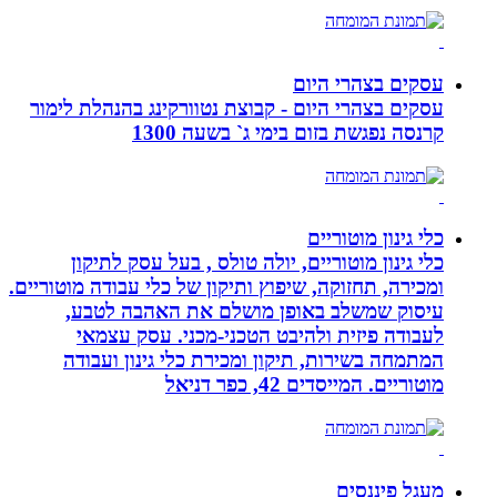
עסקים בצהרי היום
עסקים בצהרי היום - קבוצת נטוורקינג בהנהלת לימור
קרנסה נפגשת בזום בימי ג` בשעה 1300
כלי גינון מוטוריים
כלי גינון מוטוריים, יולה טולס , בעל עסק לתיקון
ומכירה, תחזוקה, שיפוץ ותיקון של כלי עבודה מוטוריים.
עיסוק שמשלב באופן מושלם את האהבה לטבע,
לעבודה פיזית ולהיבט הטכני-מכני. עסק עצמאי
המתמחה בשירות, תיקון ומכירת כלי גינון ועבודה
מוטוריים. המייסדים 42, כפר דניאל
מעגל פיננסים