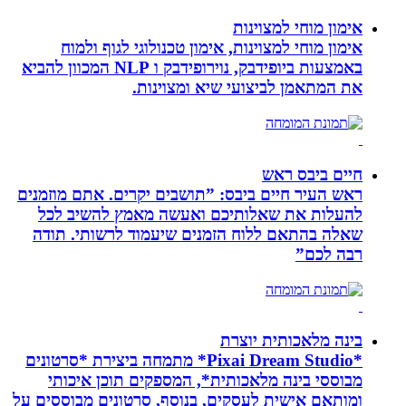
אימון מוחי למצוינות
אימון מוחי למצוינות, אימון טכנולוגי לגוף ולמוח
באמצעות ביופידבק, נוירופידבק ו NLP המכוון להביא
את המתאמן לביצועי שיא ומצוינות.
חיים ביבס ראש
ראש העיר חיים ביבס: ”תושבים יקרים. אתם מוזמנים
להעלות את שאלותיכם ואעשה מאמץ להשיב לכל
שאלה בהתאם ללוח הזמנים שיעמוד לרשותי. תודה
רבה לכם”
בינה מלאכותית יוצרת
*Pixai Dream Studio* מתמחה ביצירת *סרטונים
מבוססי בינה מלאכותית*, המספקים תוכן איכותי
ומותאם אישית לעסקים, בנוסף, סרטונים מבוססים על