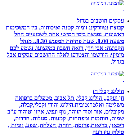
עסקים חושבים בגדול
קבוצת נטוורקינג זומית קטנה ואיכותית. בין המשכימות
ראשונות. נפגשת בימי חמישי אחת לשבועיים החל
משעה 8.00. שעת פתיחת המפגש 8.30.. מנהל
הקבוצה: אבי וידן, רואה חשבון במקצועו. נשמע לכם
מזמין? הירשמו והצטרפו לאלה החושבים עסקים אבל
בגדול.
הילינג קבלי חן
חן יעקב,, הילינג קבלי, תל אביב, מטפלים ברפואה
משלימה ואלטרנטיבית.הילינג יהודי וקבלי,קבלה,
מקובלים, אור וסוד הזוהר, גוף ונפש, איזון וטיהור ע”ב
שמות, חותמות ומפתחות, קמעות, סגולות, חרדות,
דיכאון, בריאות,פרנסה, רווחה, הצלחה, שפע, זוגיות ,
סילוק עין רעה