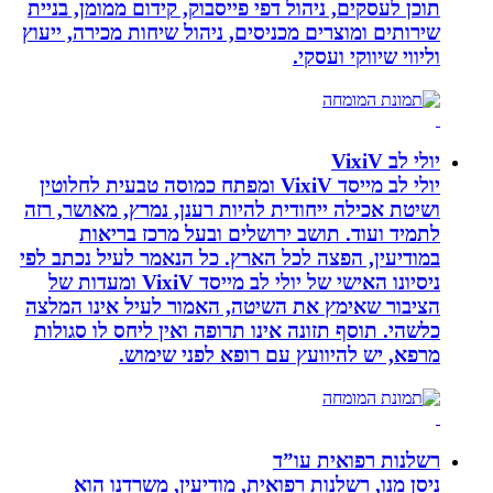
תוכן לעסקים, ניהול דפי פייסבוק, קידום ממומן, בניית
שירותים ומוצרים מכניסים, ניהול שיחות מכירה, ייעוץ
וליווי שיווקי ועסקי.
יולי לב VixiV
יולי לב מייסד VixiV ומפתח כמוסה טבעית לחלוטין
ושיטת אכילה ייחודית להיות רענן, נמרץ, מאושר, רזה
לתמיד ועוד. תושב ירושלים ובעל מרכז בריאות
במודיעין, הפצה לכל הארץ. כל הנאמר לעיל נכתב לפי
ניסיונו האישי של יולי לב מייסד VixiV ומעדות של
הציבור שאימץ את השיטה, האמור לעיל אינו המלצה
כלשהי. תוסף תזונה אינו תרופה ואין ליחס לו סגולות
מרפא, יש להיוועץ עם רופא לפני שימוש.
רשלנות רפואית עו”ד
ניסן מנו, רשלנות רפואית, מודיעין, משרדנו הוא