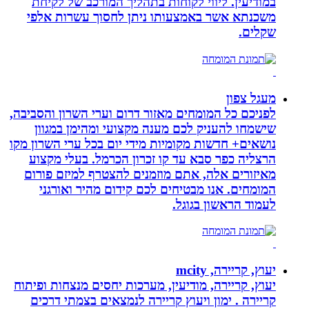
במודיעין. ליווי לקוחות בתהליך המורכב של לקיחת
משכנתא אשר באמצעותו ניתן לחסוך עשרות אלפי
שקלים.
מעגל צפון
לפניכם כל המומחים מאזור דרום וערי השרון והסביבה,
שישמחו להעניק לכם מענה מקצועי ומהימן במגוון
נושאים+ חדשות מקומיות מידי יום בכל ערי השרון מקו
הרצליה כפר סבא עד קו זכרון הכרמל. בעלי מקצוע
מאיזורים אלה, אתם מוזמנים להצטרף למיזם פורום
המומחים. אנו מבטיחים לכם קידום מהיר ואורגני
לעמוד הראשון בגוגל.
יעוץ, קריירה, mcity
יעוץ, קריירה, מודיעין, מערכות יחסים מנצחות ופיתוח
קריירה . ימון ויעוץ קריירה לנמצאים בצמתי דרכים