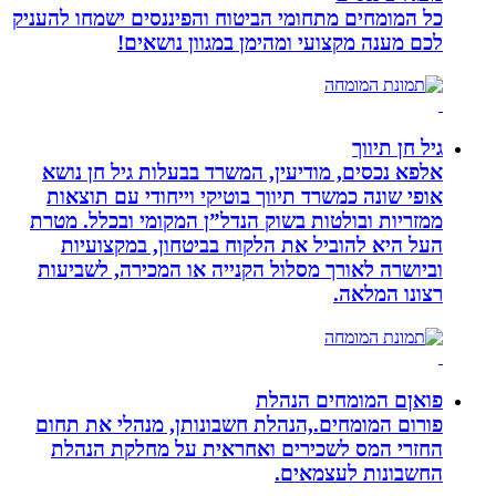
כל המומחים מתחומי הביטוח והפיננסים ישמחו להעניק
לכם מענה מקצועי ומהימן במגוון נושאים!
גיל חן תיווך
אלפא נכסים, מודיעין, המשרד בבעלות גיל חן נושא
אופי שונה כמשרד תיווך בוטיקי וייחודי עם תוצאות
ממזריות ובולטות בשוק הנדל”ן המקומי ובכלל. מטרת
העל היא להוביל את הלקוח בביטחון, במקצועיות
וביושרה לאורך מסלול הקנייה או המכירה, לשביעות
רצונו המלאה.
פואןם המומחים הנהלת
פורום המומחים.,הנהלת חשבונותן, מנהלי את תחום
החזרי המס לשכירים ואחראית על מחלקת הנהלת
החשבונות לעצמאים.