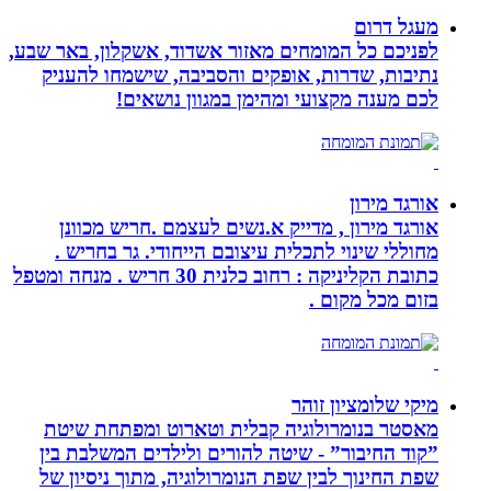
מעגל דרום
לפניכם כל המומחים מאזור אשדוד, אשקלון, באר שבע,
נתיבות, שדרות, אופקים והסביבה, שישמחו להעניק
לכם מענה מקצועי ומהימן במגוון נושאים!
אורגד מירון
אורגד מירון , מדייק א.נשים לעצמם .חריש מכוונן
מחוללי שינוי לתכלית עיצובם הייחודי. גר בחריש .
כתובת הקליניקה : רחוב כלנית 30 חריש . מנחה ומטפל
בזום מכל מקום .
מיקי שלומציון זוהר
מאסטר בנומרולוגיה קבלית וטארוט ומפתחת שיטת
”קוד החיבור” - שיטה להורים ולילדים המשלבת בין
שפת החינוך לבין שפת הנומרולוגיה, מתוך ניסיון של