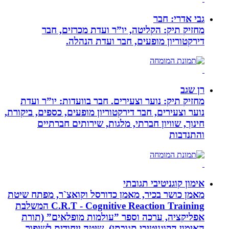
גבי אדרי: חבר
מחזיק תיק: הקליטה, יו”ר ועדת מכרזים, חבר
דירקטוריון מופעים, חבר ועדת הנהלה.
רן שגב
מחזיק תיק: נוער וצעירים. חבר בוועדות: יו”ר ועדת
נוער וצעירים, חבר דירקטוריון מופעים, כספים, ביקורת,
חינוך, שוויון חברתי, מלגות, שירותים חברתיים
והתנדבות
אימון קוגניטיבי תגובתי
מאמן כושר בכיר, מאמן כדורסל וקואצ`ר, מפתח שיטת
C.R.T - Cognitive Reaction Training המשלבת
אפליקציה, ערכה וספר ”עולמות מופלאים” (תורת
האימון הקוגניטיבי תגובתי). שיטה ייחודית לשיפור