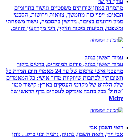
עורך דין שי
מתמחה במתן שירותים משפטיים וגישור בתחומים
הבאים: ייפוי כוח מתמשך, צוואות וירושות, הסכמי
ממון וידועים בציבור, גירושין בהסכמה, גישור משפחתי
ומשפטי, תביעות ביטוח ונזיקין, דיני מקרקעין וחוזים.
עמוד ראשון בגוגל
עמוד ראשון בגוגל, פורום המומחים, כרטיס ביקור
מהפכני אישי פרסום של עד 24 מאמרי תוכן המרת כל
תשובותיך לכתבות שיווקיות מדור אישי: כל המאמרים
שלל הלהיט של מקדמי העסקים בארץ: קישור סמוי
`שתול` בכל כתבה אינדקס לעסקים בדף הראשי של
Mcity
רואי חשבון אבי
אבי וידן, רואה חשבון, נתניה, נתניה ובני ברק. . נותן