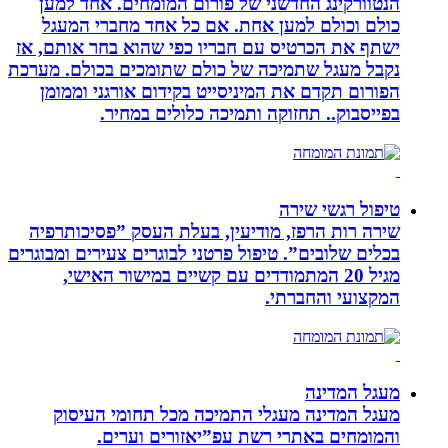
הנטוורקינג החדשני של פורום המומחים. אחד למען
כולם וכולם למען אחת. אם כל אחד מחברי המעגל
ישתף את הכרטיס עם חבריו כפי שהוא בחר אותם, אז
נקבל מעגל שתמיכה של כולם שתומכים בכולם. מערכת
הפורום תקדם את המיניסייט בקידום אורגני וממומן
בפייסבוק.. תחזוקה ותמיכה כלולים במחיר.
טיפול רגשי שירה
שירה רות הרפז, מודיעין, בעלת העסק ”פסיכותרפיה
בכלים שלובים”. טיפול פרטני לבוגרים צעירים ומבוגרים
מגיל 20 המתמודדים עם קשיים במישור האישי,
המקצועי והחברתי.
מעגל המדינה
מעגל המדינה מעגלי התמיכה מכל תחומי העיסוק
והמומחים באתרי רשת עפ”יאזורים וערים.