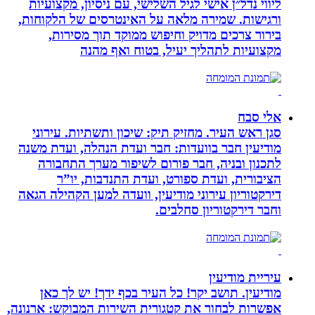
ליווי נדל״ן אישי לגיל השלישי, עם ניסיון, מקצועיות
ורגישות. שמירה מלאה על האינטרסים של הלקוחות,
בירור צרכים מדויק וחיפוש ממוקד תוך מסירות,
מקצועיות לתהליך יעיל, בטוח ואף מהנה
אלי סבח
סגן ראש העיר. מחזיק תיק: שיכון ותשתיות. עירוני
מודיעין חבר בוועדות: חבר ועדת הנהלה, ועדת משנה
לתכנון ובניה, חבר פורום לשיפור מערך התחבורה
הציבורית, ועדת ספורט, ועדת התנדבות, יו”ר
דירקטוריון עירוני מודיעין, וועדה למען הקהילה הגאה
וחבר דירקטוריון סחלבים.
עיריית מודיעין
מודיעין. תושב יקר! כל העיר בכף ידך! יש לך כאן
אפשרות לבחור את קטגורית השירות המבוקש: ארנונה,