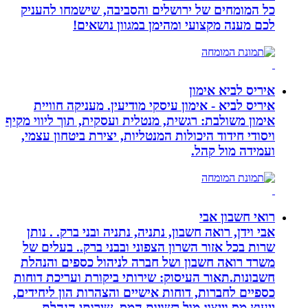
כל המומחים של ירושלים והסביבה, שישמחו להעניק
לכם מענה מקצועי ומהימן במגוון נושאים!
איריס לביא אימון
איריס לביא - אימון עיסקי מודיעין. מעניקה חוויית
אימון משולבת: רגשית, מנטלית ועסקית, תוך ליווי מקיף
ויסודי חידוד היכולות המנטליות, יצירת ביטחון עצמי,
ועמידה מול קהל.
רואי חשבון אבי
אבי וידן, רואה חשבון, נתניה, נתניה ובני ברק. . נותן
שרות בכל אזור השרון הצפוני ובבני ברק.. בעלים של
משרד רואה חשבון ושל חברה לניהול כספים והנהלת
חשבונות.תאור העיסוק: שירותי ביקורת ועריכת דוחות
כספיים לחברות, דוחות אישיים והצהרות הון ליחידים,
ייעוץ מס וייצוג מול רשויות המס, שירותי הנהלת