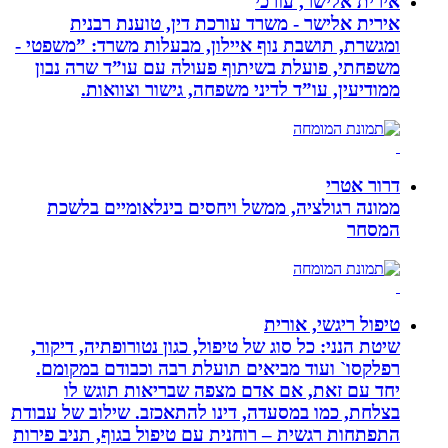
אירית אלישר, עורכי
אירית אלישר - משרד עורכת דין, טוענת רבנית
ומגשרת, תושבת נוף איילון, מבעלות משרד: ”משפטי -
משפחתי, פועלת בשיתוף פעולה עם עו”ד שרה נבון
ממודיעין, עו”ד לדיני משפחה, גישור וצוואות.
דרור אטרי
ממונה רגולציה, ממשל ויחסים בינלאומיים בלשכת
המסחר
טיפול ריגשי, אורית
שיטת הנני: כל סוג של טיפול, כגון נטורופתיה, דיקור,
רפלקסו` ועוד מביאים תועלת רבה וכבודם במקומם.
יחד עם זאת, אם אדם מצפה שבריאות תוגש לו
בצלחת, כמו במסעדה, דינו להתאכזב. שילוב של עבודת
התפתחות רגשית – רוחנית עם טיפול בגוף, תניב פירות