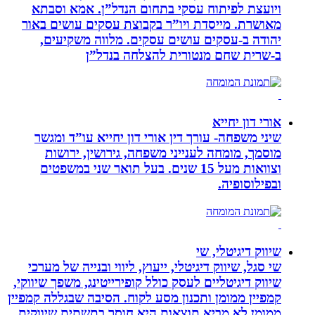
ויועצת לפיתוח עסקי בתחום הנדל”ן. אמא וסבתא
מאושרת. ‏מייסדת ויו”ר בקבוצת עסקים עושים באור
יהודה‏ ב-‏עסקים עושים עסקים‏. ‏מלווה משקיעים,
ב-‏שרית שחם מנטורית להצלחה בנדל”ן‏
אורי דון יחייא
שיני משפחה- עורך דין אורי דון יחייא עו”ד ומגשר
מוסמך, מומחה לענייני משפחה, גירושין, ירושות
וצוואות מעל 15 שנים. בעל תואר שני במשפטים
ובפילוסופיה.
שיווק דיגיטלי, שי
שי סגל, שיווק דיגיטלי, ייעוץ, ליווי ובנייה של מערכי
שיווק דיגיטליים לעסק כולל קופירייטינג, משפך שיווקי,
קמפיין ממומן ותכנון מסע לקוח. הסיבה שבגללה קמפיין
ממומן לא מביא תוצאות היא חוסר בתשתית שיווקית,