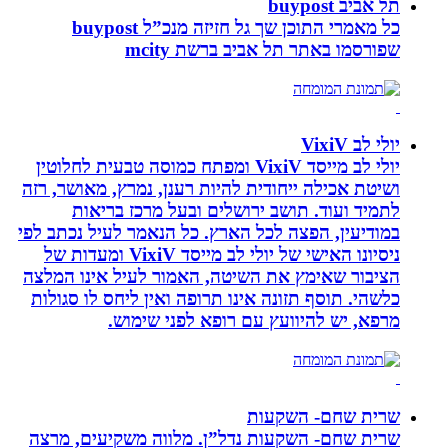
תל אביב buypost
כל מאמרי התוכן שך גל חזיזה מנכ”ל buypost
שפורסמו באתר תל אביב ברשת mcity
יולי לב VixiV
יולי לב מייסד VixiV ומפתח כמוסה טבעית לחלוטין
ושיטת אכילה ייחודית להיות רענן, נמרץ, מאושר, רזה
לתמיד ועוד. תושב ירושלים ובעל מרכז בריאות
במודיעין, הפצה לכל הארץ. כל הנאמר לעיל נכתב לפי
ניסיונו האישי של יולי לב מייסד VixiV ומעדות של
הציבור שאימץ את השיטה, האמור לעיל אינו המלצה
כלשהי. תוסף תזונה אינו תרופה ואין ליחס לו סגולות
מרפא, יש להיוועץ עם רופא לפני שימוש.
שרית שחם- השקעות
שרית שחם- השקעות נדל”ן. מלווה משקיעים, מרצה