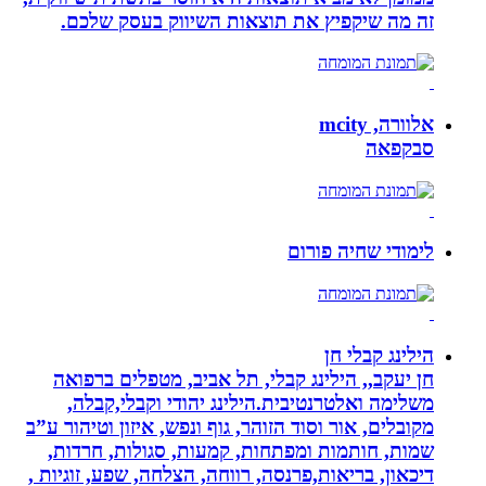
זה מה שיקפיץ את תוצאות השיווק בעסק שלכם.
אלוורה, mcity
סבקפאה
לימודי שחיה פורום
הילינג קבלי חן
חן יעקב,, הילינג קבלי, תל אביב, מטפלים ברפואה
משלימה ואלטרנטיבית.הילינג יהודי וקבלי,קבלה,
מקובלים, אור וסוד הזוהר, גוף ונפש, איזון וטיהור ע”ב
שמות, חותמות ומפתחות, קמעות, סגולות, חרדות,
דיכאון, בריאות,פרנסה, רווחה, הצלחה, שפע, זוגיות ,