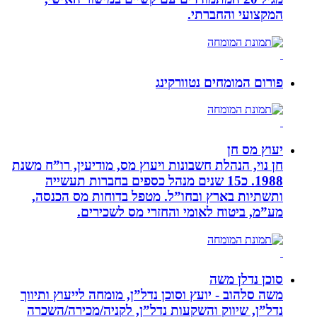
המקצועי והחברתי.
פורום המומחים נטוורקינג
יעוץ מס חן
חן נוי, הנהלת חשבונות ויעוץ מס, מודיעין, רו”ח משנת
1988. כ15 שנים מנהל כספים בחברות תעשייה
ותשתיות בארץ ובחו”ל. מטפל בדוחות מס הכנסה,
מע”מ, ביטוח לאומי והחזרי מס לשכירים.
סוכן נדלן משה
משה סלהוב - יועץ וסוכן נדל”ן, מומחה לייעוץ ותיווך
נדל”ן, שיווק והשקעות נדל”ן, לקניה/מכירה/השכרה