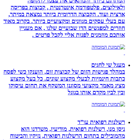
המתרגם ביותר והמתאים את עצמו לתקופה
ולאילוצים. פלטפורמה אינטרנטית , קבוצות בפריסה
ארצית ועוד. הקבוצה הדרומית ביותר נמצאת במיתר,
עם בעלי עסקים מגוונים ומקצועיים ביותר. בקרוב מאוד
חוזרים למפגשים הדו שבועיים שלנו , אם מעניין
אותכם מוזמנים לפנות אליי לקבל פרטים .
מעגל שי לחגים
במהלך פגישות הזום של קבוצות זום, הוענקו כשי לפסח
כתבות חינמיות לבעלי מקצוע שונים. כל בעל מקצוע
מציג מאמר מקצועי מסוגנן המשקף את תחום עיסוקו
ובין לבין מקדם אותו בגוגל
רשלנות רפואית עו”ד
ניסן מנו, רשלנות רפואית, מודיעין, משרדנו הוא
מהמובילים בתחום הרשלנות רפואית, נזיקין והביטוח