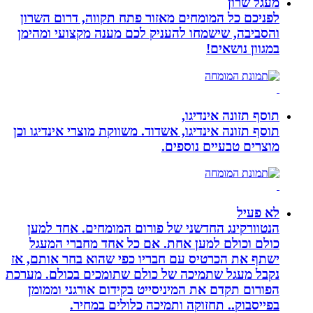
מעגל שרון
לפניכם כל המומחים מאזור פתח תקווה, דרום השרון
והסביבה, שישמחו להעניק לכם מענה מקצועי ומהימן
במגוון נושאים!
תוסף תזונה אינדיגו,
תוסף תזונה אינדיגו, אשדוד. משווקת מוצרי אינדיגו וכן
מוצרים טבעיים נוספים.
לא פעיל
הנטוורקינג החדשני של פורום המומחים. אחד למען
כולם וכולם למען אחת. אם כל אחד מחברי המעגל
ישתף את הכרטיס עם חבריו כפי שהוא בחר אותם, אז
נקבל מעגל שתמיכה של כולם שתומכים בכולם. מערכת
הפורום תקדם את המיניסייט בקידום אורגני וממומן
בפייסבוק.. תחזוקה ותמיכה כלולים במחיר.