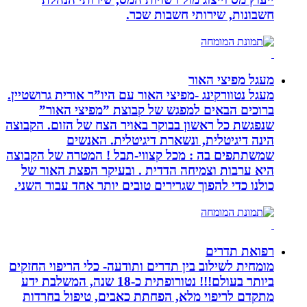
חשבונות, שירותי חשבות שכר.
מעגל מפיצי האור
מעגל נטוורקינג -מפיצי האור עם היו”ר אורית גרושטיין.
ברוכים הבאים למפגש של קבוצת ”מפיצי האור”
שנפגשת כל ראשון בבוקר באויר הצח של הזום. הקבוצה
הינה דיגיטלית, ונשארת דיגיטלית. האנשים
שמשתתפים בה : מכל קצווי-תבל ! המטרה של הקבוצה
היא ערבות וצמיחה הדדית . ובעיקר הפצת האור של
כולנו כדי להפוך שגרירים טובים יותר אחד עבור השני.
רפואת תדרים
מומחית לשילוב בין תדרים ותודעה- כלי הריפוי החזקים
ביותר בעולם!!! נטורופתית כ-18 שנה, המשלבת ידע
מתקדם לריפוי מלא, הפחתת כאבים, טיפול בחרדות