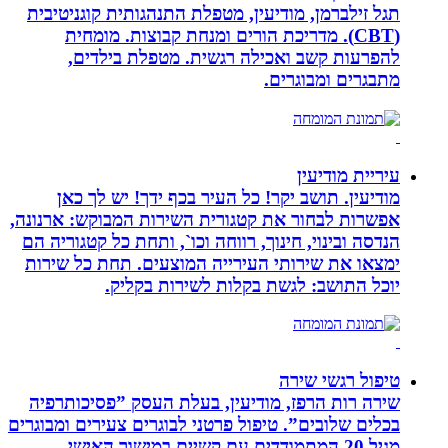
תגל זילברמן, מודיעין, מטפלת התנהגותית קוגניטיבית
(CBT). מדריכת הורים ומנחת קבוצות. מומחית
להפרעות קשב ואכילה רגשית. מטפלת בילדים,
מתבגרים ומבוגרים.
עיריית מודיעין
מודיעין. תושב יקר! כל העיר בכף ידך! יש לך כאן
אפשרות לבחור את קטגורית השירות המבוקש: ארנונה,
הנדסה ובינוי, חינוך, רווחה וכו`, ותחת כל קטגוריה הם
ימצאו את שירותי העירייה המוצעים. תחת כל שירות
יוכל התושב: לגשת בקלות לשירות בקליק.
טיפול רגשי שירה
שירה רות הרפז, מודיעין, בעלת העסק ”פסיכותרפיה
בכלים שלובים”. טיפול פרטני לבוגרים צעירים ומבוגרים
מגיל 20 המתמודדים עם קשיים במישור האישי,