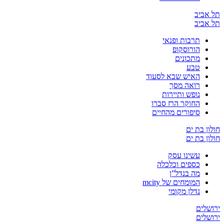
יב
יב
תרבות ופנאי
הורוסקופ
מתכונים
טבע
האיש שבא לסעוד
רואה מסך
נופש ותיירות
החוקר הרז סברו
סיפורים מהחיים
בת ים
בת ים
עשינו עסק
כספים וכלכלה
מה בנדל”ן
המומחים של mcity
נדלן מקומי
ים
ים