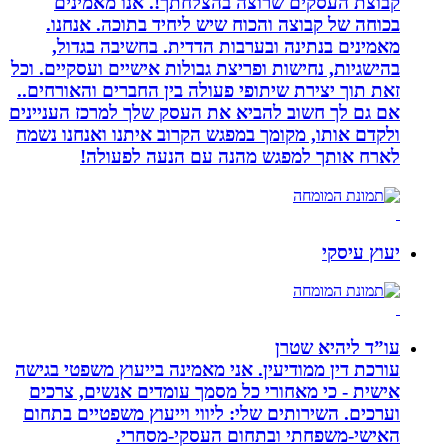
קבוצת העסקים שרוצה בהצלחתך!. אנו מאמינים
בכוחה של קבוצה והכוח שיש ליחיד בתוכה. אנחנו.
מאמינים בנתינה ובערבות הדדית. בחשיבה בגדול,
בהישגיות, נחישות ופריצת גבולות אישיים ועסקיים. וכל
זאת תוך יצירת שיתופי פעולה בין החברים והאורחים..
אם גם לך חשוב להביא את העסק שלך למרכז העניינים
ולקדם אותו, מקומך במפגש הקרוב איתנו ואנחנו נשמח
לארח אותך למפגש מהנה עם הנעה לפעולה!
יעוץ עיסקי
עו”ד ליהיא שטרן
עורכת דין ממודיעין. אני מאמינה בייעוץ משפטי בגישה
אישית - כי מאחורי כל מסמך עומדים אנשים, צרכים
וערכים. השירותים שלי: ליווי וייעוץ משפטיים בתחום
האישי-משפחתי ובתחום העסקי-מסחרי.