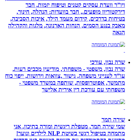
ויו”ר וועדת עסקים קטנים וטיפוח יזמות, חבר
דירקטוריון מופעים., חבר בוועדות: הנהלה, חינוך,
בטיחות בדרכים, קידום מעמד הילד, איכות הסביבה,
מאבק בנגע הסמים, הנחות הארנונה, מלגות והקהילה
הגאה
שרה נבון, עורכי
שרה נבון, משפטי - משפחתי, מודיעין מכבים רעות,
עו”ד לענייני משפחה, גישור ,צוואות וירושות, ייפוי כוח
מתמשך, אפוטרופסות, שותפה במשרד משפטי -
משפחתי עם עורכת דין אירית אלישר
שירה תמר
שמי שירה תמר, מטפלת ריגשית ומורה בתיכון. אני
מתמחה בטיפול רגשי בשיטת NLP לילדים ונוער!