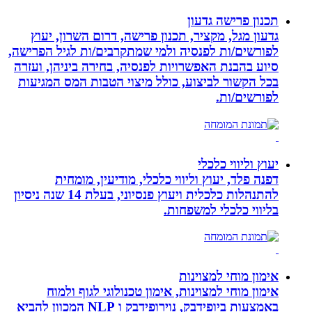
תכנון פרישה גדעון
גדעון מגל, מקציר, תכנון פרישה, דרום השרון, יעוץ
לפורשים/ות לפנסיה ולמי שמתקרבים/ות לגיל הפרישה,
סיוע בהבנת האפשרויות לפנסיה, בחירה ביניהן, ועזרה
בכל הקשור לביצוע, כולל מיצוי הטבות המס המגיעות
לפורשים/ות.
יעוץ וליווי כלכלי
דפנה פלד, יעוץ וליווי כלכלי, מודיעין, מומחית
להתנהלות כלכלית ויעוץ פנסיוני, בעלת 14 שנה ניסיון
בליווי כלכלי למשפחות.
אימון מוחי למצוינות
אימון מוחי למצוינות, אימון טכנולוגי לגוף ולמוח
באמצעות ביופידבק, נוירופידבק ו NLP המכוון להביא