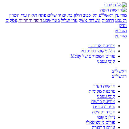
ן
ראשל”צ
תל אביב
חולון בת ים
ירושלים
פתח תקוה
ערי השרון
ע
רחובות
אשדוד-אשק
ערי הגליל
באר שבע
חיפה והקריות
עסקים
ן
ן
מודיעין אחת - f
נדלן מקומי בפייסבוק
פורום המומחים של Mcity
קובי עצבני
”צ
”צ
חדשות העיר
צרכנות מקומית
קובי עצבני
מודיעין ברשת
נוער וצעירים
חברה וקהילה
נדלן מקומי
פורום מוניציפאלי
זמזום הדבורה