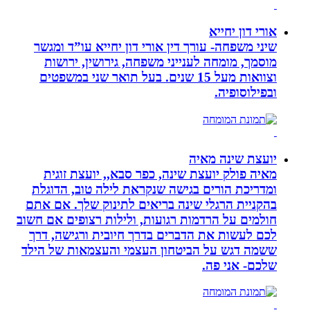
אורי דון יחייא
שיני משפחה- עורך דין אורי דון יחייא עו”ד ומגשר
מוסמך, מומחה לענייני משפחה, גירושין, ירושות
וצוואות מעל 15 שנים. בעל תואר שני במשפטים
ובפילוסופיה.
יועצת שינה מאיה
מאיה פולק יועצת שינה, כפר סבא,, יועצת זוגית
ומדריכת הורים בגישה שנקראת לילה טוב, הדוגלת
בהקניית הרגלי שינה בריאים לתינוק שלך. אם אתם
חולמים על הרדמות רגועות, ולילות רצופים אם חשוב
לכם לעשות את הדברים בדרך חיובית ורגישה, דרך
ששמה דגש על הביטחון העצמי והעצמאות של הילד
שלכם- אני פה.