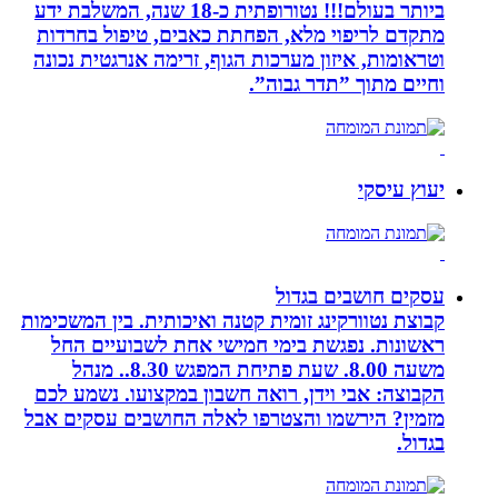
ביותר בעולם!!! נטורופתית כ-18 שנה, המשלבת ידע
מתקדם לריפוי מלא, הפחתת כאבים, טיפול בחרדות
וטראומות, איזון מערכות הגוף, זרימה אנרגטית נכונה
וחיים מתוך ”תדר גבוה”.
יעוץ עיסקי
עסקים חושבים בגדול
קבוצת נטוורקינג זומית קטנה ואיכותית. בין המשכימות
ראשונות. נפגשת בימי חמישי אחת לשבועיים החל
משעה 8.00. שעת פתיחת המפגש 8.30.. מנהל
הקבוצה: אבי וידן, רואה חשבון במקצועו. נשמע לכם
מזמין? הירשמו והצטרפו לאלה החושבים עסקים אבל
בגדול.