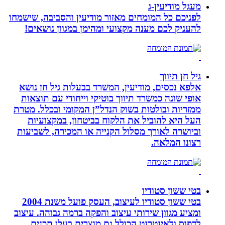
מעגל מודיעין-ג
לפניכם כל המומחים מאזור מודיעין והסביבה, שישמחו
להעניק לכם מענה מקצועי ומהימן במגוון נושאים!
גיל חן תיווך
אלפא נכסים, מודיעין, המשרד בבעלות גיל חן נושא
אופי שונה כמשרד תיווך בוטיקי וייחודי עם תוצאות
ממזריות ובולטות בשוק הנדל”ן המקומי ובכלל. מטרת
העל היא להוביל את הלקוח בביטחון, במקצועיות
וביושרה לאורך מסלול הקנייה או המכירה, לשביעות
רצונו המלאה.
בטי ששון סטודיו
בטי ששון סטודיו לעיצוב, העסק פועל משנת 2004
ומציע מגוון שירותי עיצוב והפקה ברמה גבוהה. עיצוב
לדפוס ולאינטרנט הכולל גם מוצרים בעלי תכנים