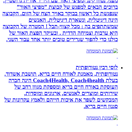
מעגל נטוורקינג -מפיצי האור עם היו”ר אורית גרושטיין.
ברוכים הבאים למפגש של קבוצת ”מפיצי האור”
שנפגשת כל ראשון בבוקר באויר הצח של הזום. הקבוצה
הינה דיגיטלית, ונשארת דיגיטלית. האנשים
שמשתתפים בה : מכל קצווי-תבל ! המטרה של הקבוצה
היא ערבות וצמיחה הדדית . ובעיקר הפצת האור של
כולנו כדי להפוך שגרירים טובים יותר אחד עבור השני.
לוסי רבין נטורופתית
נטורופתית, מאמנת לאורח חיים בריא, תושבת אשדוד.
בעלת Coach4Health, Coach4health הינה חברה
העוסקת באורח חיים בריא ומספקת מגוון רחב של
שירותים ומוצרים לאנשים, ארגונים ומוסדות,
המבקשים לשפר את איכות חייהם ולאמץ עקרונות של
סגנון חיים בריא.