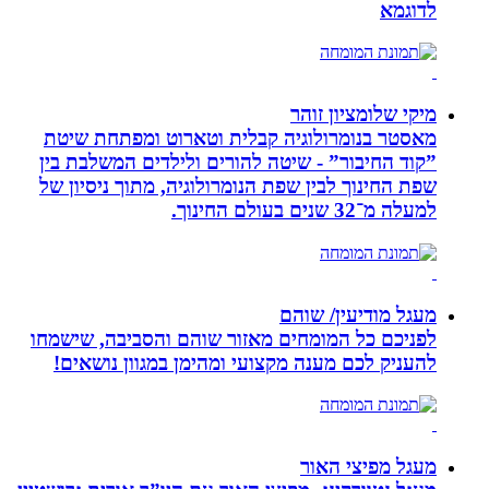
לדוגמא
מיקי שלומציון זוהר
מאסטר בנומרולוגיה קבלית וטארוט ומפתחת שיטת
”קוד החיבור” - שיטה להורים ולילדים המשלבת בין
שפת החינוך לבין שפת הנומרולוגיה, מתוך ניסיון של
למעלה מ־32 שנים בעולם החינוך.
מעגל מודיעין/ שוהם
לפניכם כל המומחים מאזור שוהם והסביבה, שישמחו
להעניק לכם מענה מקצועי ומהימן במגוון נושאים!
מעגל מפיצי האור