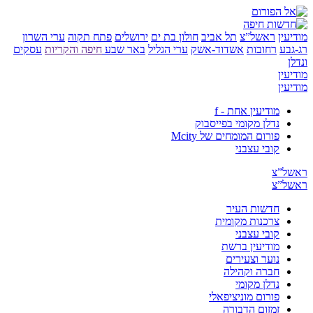
ין
ראשל”צ
תל אביב
חולון בת ים
ירושלים
פתח תקוה
ערי השרון
ע
רחובות
אשדוד-אשק
ערי הגליל
באר שבע
חיפה והקריות
עסקים
ין
ין
מודיעין אחת - f
נדלן מקומי בפייסבוק
פורום המומחים של Mcity
קובי עצבני
”צ
”צ
חדשות העיר
צרכנות מקומית
קובי עצבני
מודיעין ברשת
נוער וצעירים
חברה וקהילה
נדלן מקומי
פורום מוניציפאלי
זמזום הדבורה