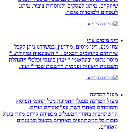
שיווקיים. מיתוג לעסקים ולמוסדות ציבור. מיתוג
לעסקים ולמוסדות ציבור.
דיני מיסים צחי
צחי מנע, דיני מיסים, מודיעין, במשרדנו ניתן לקבל
שירותים בתחומים הבאים : * חשבונאות וביקורת. *
מיסוי מקומי ובינלאומי * יעוץ פיננסי וכלכלי *הנהלת
חשבונות חיצונית ופנימית *חשבות שכר * ועוד.
מעגל המדינה
מעגל המדינה מעגלי התמיכה מכל תחומי העיסוק
והמומחים באתרי רשת עפ”יאזורים וערים.
ההשתתפות באחד המעגלים מבטיחה קידום מזורז בגגול
בזכות כל המשתתפים האחרים במעגל ובמעגלים
האחרים.