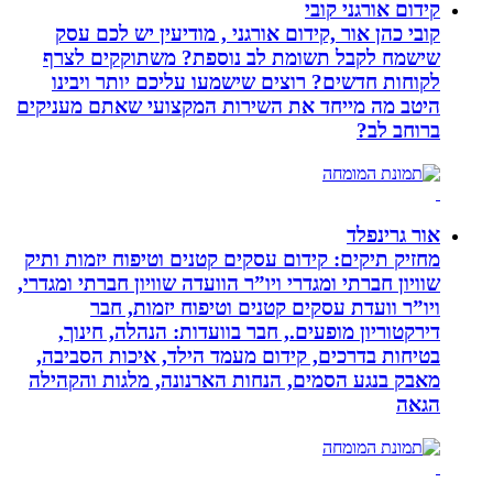
קידום אורגני קובי
קובי כהן אור ,קידום אורגני , מודיעין יש לכם עסק
שישמח לקבל תשומת לב נוספת? משתוקקים לצרף
לקוחות חדשים? רוצים שישמעו עליכם יותר ויבינו
היטב מה מייחד את השירות המקצועי שאתם מעניקים
ברוחב לב?
אור גרינפלד
מחזיק תיקים: קידום עסקים קטנים וטיפוח יזמות ותיק
שוויון חברתי ומגדרי ויו”ר הוועדה שוויון חברתי ומגדרי,
ויו”ר וועדת עסקים קטנים וטיפוח יזמות, חבר
דירקטוריון מופעים., חבר בוועדות: הנהלה, חינוך,
בטיחות בדרכים, קידום מעמד הילד, איכות הסביבה,
מאבק בנגע הסמים, הנחות הארנונה, מלגות והקהילה
הגאה