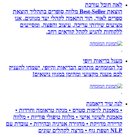
לאה חובל עורכת
הוצאת Best-Seller מלווה סופרים בתהליך הוצאת
ספרים לאור, תוך התאמה לקהלי יעד מגוונים. אנו
מציעים שירותי עריכה, עיצוב והפצה, ומסייעים
ללקוחות להגיע לקהל קוראים רחב.
מעגל בריאות ויופי
כל המומחים מתחום הבריאות והיופי, ישמחו להעניק
לכם מענה מקצועי ומהימן במגוון נושאים!
לנה שיר דיאמנת
• מאמנת לויסות סטרס • מנקה טראומה וחרדות •
מאמנת לשינוי אישי • מלווה טיפולי פוריות • מלווה
קריירה מדויקת • מחזירה אנרגיה ובהירות • עובדת עם
NLP ושפת גוף • מרצה לקהלים שונים