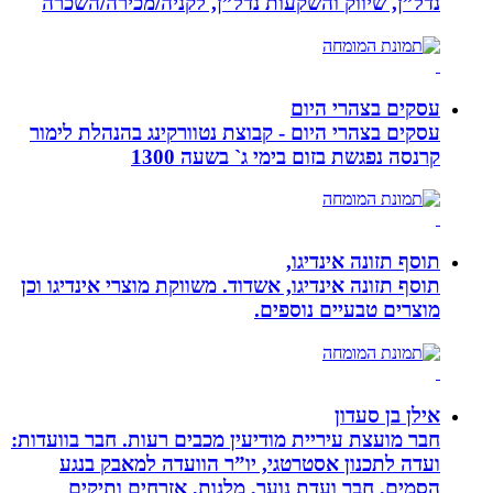
נדל”ן, שיווק והשקעות נדל”ן, לקניה/מכירה/השכרה
עסקים בצהרי היום
עסקים בצהרי היום - קבוצת נטוורקינג בהנהלת לימור
קרנסה נפגשת בזום בימי ג` בשעה 1300
תוסף תזונה אינדיגו,
תוסף תזונה אינדיגו, אשדוד. משווקת מוצרי אינדיגו וכן
מוצרים טבעיים נוספים.
אילן בן סעדון
חבר מועצת עיריית מודיעין מכבים רעות. חבר בוועדות:
ועדה לתכנון אסטרטגי, יו”ר הוועדה למאבק בנגע
הסמים, חבר ועדת נוער, מלגות, אזרחים ותיקים