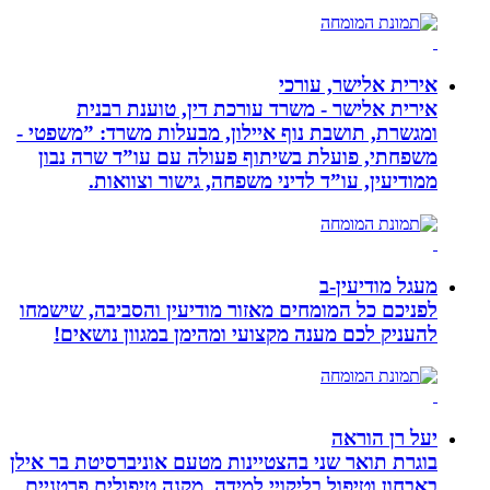
אירית אלישר, עורכי
אירית אלישר - משרד עורכת דין, טוענת רבנית
ומגשרת, תושבת נוף איילון, מבעלות משרד: ”משפטי -
משפחתי, פועלת בשיתוף פעולה עם עו”ד שרה נבון
ממודיעין, עו”ד לדיני משפחה, גישור וצוואות.
מעגל מודיעין-ב
לפניכם כל המומחים מאזור מודיעין והסביבה, שישמחו
להעניק לכם מענה מקצועי ומהימן במגוון נושאים!
יעל רן הוראה
בוגרת תואר שני בהצטיינות מטעם אוניברסיטת בר אילן
באבחון וטיפול בליקויי למידה. מקנה טיפולים פרטניים