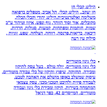
הילינג קבלי חן
חן יעקב,, הילינג קבלי, תל אביב, מטפלים ברפואה
משלימה ואלטרנטיבית.הילינג יהודי וקבלי,קבלה,
מקובלים, אור וסוד הזוהר, גוף ונפש, איזון וטיהור ע”ב
שמות, חותמות ומפתחות, קמעות, סגולות, חרדות,
דיכאון, בריאות,פרנסה, רווחה, הצלחה, שפע, זוגיות ,
סילוק עין רעה
כלי גינון מוטוריים
כלי גינון מוטוריים, יולה טולס , בעל עסק לתיקון
ומכירה, תחזוקה, שיפוץ ותיקון של כלי עבודה מוטוריים.
עיסוק שמשלב באופן מושלם את האהבה לטבע,
לעבודה פיזית ולהיבט הטכני-מכני. עסק עצמאי
המתמחה בשירות, תיקון ומכירת כלי גינון ועבודה
מוטוריים. המייסדים 42, כפר דניאל