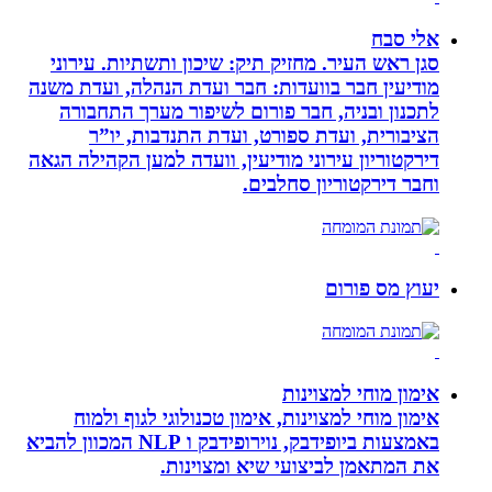
אלי סבח
סגן ראש העיר. מחזיק תיק: שיכון ותשתיות. עירוני
מודיעין חבר בוועדות: חבר ועדת הנהלה, ועדת משנה
לתכנון ובניה, חבר פורום לשיפור מערך התחבורה
הציבורית, ועדת ספורט, ועדת התנדבות, יו”ר
דירקטוריון עירוני מודיעין, וועדה למען הקהילה הגאה
וחבר דירקטוריון סחלבים.
יעוץ מס פורום
אימון מוחי למצוינות
אימון מוחי למצוינות, אימון טכנולוגי לגוף ולמוח
באמצעות ביופידבק, נוירופידבק ו NLP המכוון להביא
את המתאמן לביצועי שיא ומצוינות.