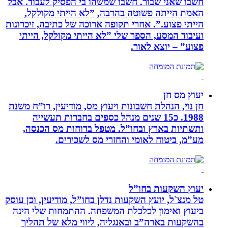
חשבו שאני שבור. חשבו שמשהו בי הפסיק לעבוד. אבל
האמת הייתה פשוטה בהרבה, ”לא הייתי מקולקל,
הייתי פצוע.”. אחרי תקופה ארוכה של כתיבה, זיכרונות
ועיבוד המסע, הספר שלי ”לא הייתי מקולקל, הייתי
פצוע” – יוצא לאור.
יעוץ מס חן
חן נוי, הנהלת חשבונות ויעוץ מס, מודיעין, רו”ח משנת
1988. כ15 שנים מנהל כספים בחברות תעשייה
ותשתיות בארץ ובחו”ל. מטפל בדוחות מס הכנסה,
מע”מ, ביטוח לאומי והחזרי מס לשכירים.
יעוץ השקעות בחו”ל
טל מנצ`ל, יועץ השקעות נדלן בחו”ל, מודיעין, וכן עוסק
ביעוץ ואימון לכלכלת המשפחה. ההתמחות שלי הינה
בהשקעות בארה”ב ובאנגליה, ליווי מלא של תהליך