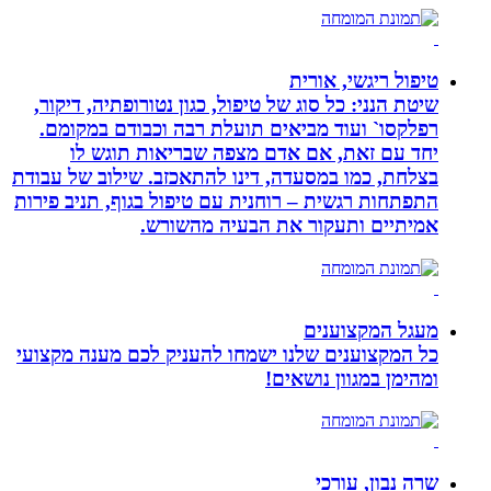
טיפול ריגשי, אורית
שיטת הנני: כל סוג של טיפול, כגון נטורופתיה, דיקור,
רפלקסו` ועוד מביאים תועלת רבה וכבודם במקומם.
יחד עם זאת, אם אדם מצפה שבריאות תוגש לו
בצלחת, כמו במסעדה, דינו להתאכזב. שילוב של עבודת
התפתחות רגשית – רוחנית עם טיפול בגוף, תניב פירות
אמיתיים ותעקור את הבעיה מהשורש.
מעגל המקצוענים
כל המקצוענים שלנו ישמחו להעניק לכם מענה מקצועי
ומהימן במגוון נושאים!
שרה נבון, עורכי