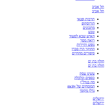
ביב
ביב
תרבות ופנאי
הורוסקופ
מתכונים
טבע
האיש שבא לסעוד
רואה מסך
נופש ותיירות
החוקר הרז סברו
סיפורים מהחיים
 בת ים
 בת ים
עשינו עסק
כספים וכלכלה
מה בנדל”ן
המומחים של mcity
נדלן מקומי
ים
ים