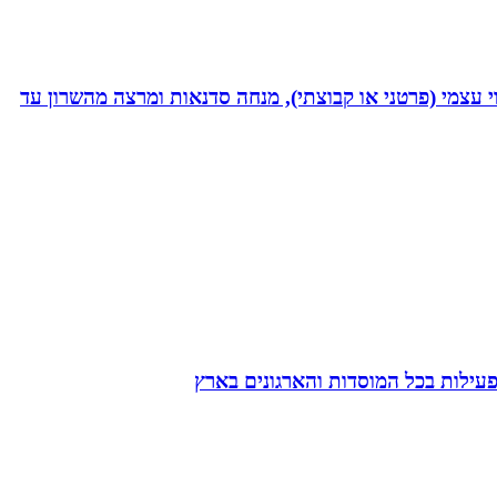
 נמרץ במקצועי בעקבות תאונה רותקתי לכיסא גלגלים. אני מומחית לשיטת ATH- ליווי לריפוי עצמי (פרטני או קבוצתי), מנחה סדנאות ומרצה מהשרון עד
הפעילות בכל המוסדות והארגונים בארץ