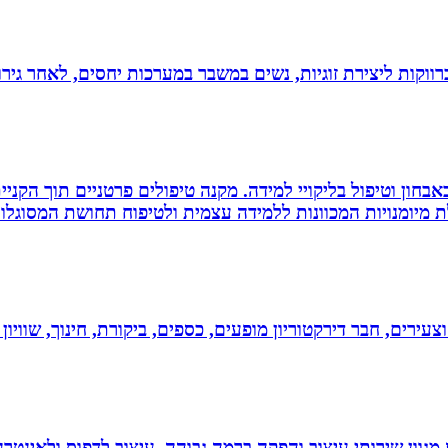
וקות ליצירת זוגיות, נשים במשבר במערכות יחסים, לאחר גירוש
אבחון וטיפול בליקויי למידה. מקנה טיפולים פרטניים תוך הק
 מיומנויות המכוונות ללמידה עצמית ולטיפוח תחושת המסוגלות
וצעירים, חבר דירקטוריון מופעים, כספים, ביקורת, חינוך, שווי
 סטודיו לעיצוב, העסק פועל משנת 2004 ומציע מגוון שירותי עיצוב והפקה ברמה גבוהה. 