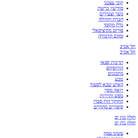
קובי עצבני
מודיעין ברשת
נוער וצעירים
חברה וקהילה
נדלן מקומי
פורום מוניציפאלי
זמזום הדבורה
תל אביב
תל אביב
תרבות ופנאי
הורוסקופ
מתכונים
טבע
האיש שבא לסעוד
רואה מסך
נופש ותיירות
החוקר הרז סברו
סיפורים מהחיים
חולון בת ים
חולון בת ים
עשינו עסק