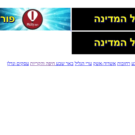
ע
רחובות
אשדוד-אשק
ערי הגליל
באר שבע
חיפה והקריות
עסקים ונדלן