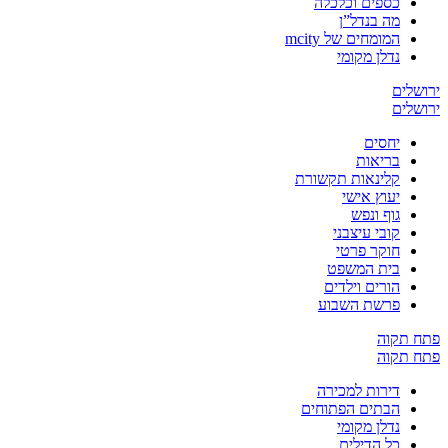
כספים וכלכלה
מה בנדל”ן
המומחים של mcity
נדלן מקומי
ירושלים
ירושלים
יחסים
בריאות
קלינאות תקשורת
יעוץ אישי
גוף ונפש
קובי עיצבני
חוקר פרטי
בית המשפט
הורים וילדים
פרשת השבוע
פתח תקוה
פתח תקוה
דירות למכירה
הבתים הפתוחים
נדלן מקומי
כל הדילים