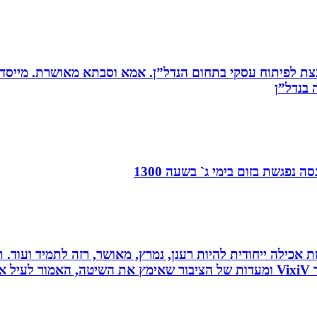
ת לפיתוח עסקי בתחום הנדל”ן. אמא וסבתא מאושרת. ‏מייסדת 
בנדל”ן‏
 נפגשת בזום בימי ג` בשעה 1300
 לחלוטין ושיטת אכילה ייחודית להיות רענן, נמרץ, מאושר, רזה לתמיד
כל הנאמר לעיל נכתב לפי ניסיונו האישי של יולי לב מייסד VixiV ומעדות של הציבור ש