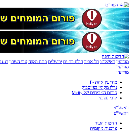
מודיעין
ראשל”צ
תל אביב
חולון בת ים
ירושלים
פתח תקוה
ערי השרון
רג-גב
מודיעין
מודיעין
מודיעין אחת - f
נדלן מקומי בפייסבוק
פורום המומחים של Mcity
קובי עצבני
ראשל”צ
ראשל”צ
חדשות העיר
צרכנות מקומית