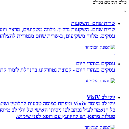
כולם תומכים בכולם
⌃
שרית שחם- השקעות
שרית שחם- השקעות נדל”ן. מלווה משקיעים, מרצה ויועצ
עסקים‏. ‏מלווה משקיעים, ב-‏שרית שחם מנטורית להצלחה 
עסקים בצהרי היום
עסקים בצהרי היום - קבוצת נטוורקינג בהנהלת לימור קרנסה
יולי לב VixiV
יולי לב מייסד VixiV ומפתח כמוסה טבעית
סגולות מרפא, יש להיוועץ עם רופא לפני שימוש.