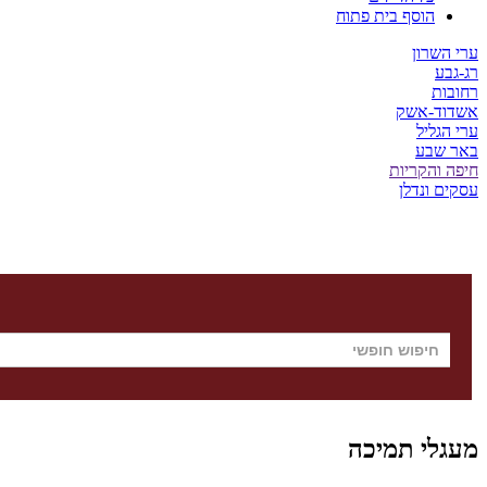
הוסף בית פתוח
ערי השרון
רג-גבע
רחובות
אשדוד-אשק
ערי הגליל
באר שבע
חיפה והקריות
עסקים ונדלן
מעגלי תמיכה