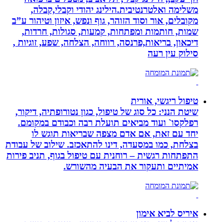
משלימה ואלטרנטיבית.הילינג יהודי וקבלי,קבלה,
מקובלים, אור וסוד הזוהר, גוף ונפש, איזון וטיהור ע”ב
שמות, חותמות ומפתחות, קמעות, סגולות, חרדות,
דיכאון, בריאות,פרנסה, רווחה, הצלחה, שפע, זוגיות ,
סילוק עין רעה
טיפול ריגשי, אורית
שיטת הנני: כל סוג של טיפול, כגון נטורופתיה, דיקור,
רפלקסו` ועוד מביאים תועלת רבה וכבודם במקומם.
יחד עם זאת, אם אדם מצפה שבריאות תוגש לו
בצלחת, כמו במסעדה, דינו להתאכזב. שילוב של עבודת
התפתחות רגשית – רוחנית עם טיפול בגוף, תניב פירות
אמיתיים ותעקור את הבעיה מהשורש.
איריס לביא אימון