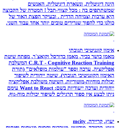
הינה דיגיטלית, ונשארת דיגיטלית. האנשים
שמשתתפים בה : מכל קצווי-תבל ! המטרה של הקבוצה
היא ערבות וצמיחה הדדית . ובעיקר הפצת האור של
כולנו כדי להפוך שגרירים טובים יותר אחד עבור השני.
אימון קוגניטיבי תגובתי
מאמן כושר בכיר, מאמן כדורסל וקואצ`ר, מפתח שיטת
C.R.T - Cognitive Reaction Training המשלבת
אפליקציה, ערכה וספר ”עולמות מופלאים” (תורת
האימון הקוגניטיבי תגובתי). שיטה ייחודית לשיפור
יכולות מוחיות-מוטוריות. השיטה משולבת אפליקציה
ייחודית וערכה ייעודיות בשם: Want to React עימם
ניתן לבצע אין ספור תרגילים לשיפור יכולות מוח-גוף.
יעוץ, קריירה, mcity
יעוץ, קריירה, מודיעין, מערכות יחסים מנצחות ופיתוח