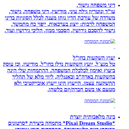
דיני משפחה גישור,
עו”ד ונוטריון גילה עיני, מודיעין, דיני משפחה, גישור,
משרדה של עורכת הדין נותן מענה לכלל הסוגיות בדיני
המשפחה לרבות: ייצוג בערכאות, ייפוי כח מתמשך,
גישור להסכם גירושין, הסכמי ממון, הליכי גירושין ועוד.
יעוץ השקעות בחו”ל
טל מנצ`ל, יועץ השקעות נדלן בחו”ל, מודיעין, וכן עוסק
ביעוץ ואימון לכלכלת המשפחה. ההתמחות שלי הינה
בהשקעות בארה”ב ובאנגליה, ליווי מלא של תהליך
ההשקעה עצמו. הייעוץ הינו ייעוץ אובייקטיבי ולא
מטעם או בשם חברה/יזם כלשהו.
בינה מלאכותית יוצרת
*Pixai Dream Studio* מתמחה ביצירת *סרטונים