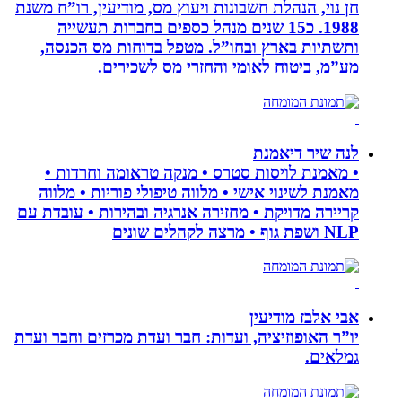
חן נוי, הנהלת חשבונות ויעוץ מס, מודיעין, רו”ח משנת
1988. כ15 שנים מנהל כספים בחברות תעשייה
ותשתיות בארץ ובחו”ל. מטפל בדוחות מס הכנסה,
מע”מ, ביטוח לאומי והחזרי מס לשכירים.
לנה שיר דיאמנת
• מאמנת לויסות סטרס • מנקה טראומה וחרדות •
מאמנת לשינוי אישי • מלווה טיפולי פוריות • מלווה
קריירה מדויקת • מחזירה אנרגיה ובהירות • עובדת עם
NLP ושפת גוף • מרצה לקהלים שונים
אבי אלבז מודיעין
יו”ר האופוזיציה, ועדות: חבר ועדת מכרזים וחבר ועדת
גמלאים.