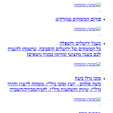
פורום המומחים נטוורקינג
מעגל ירושלים והשפלה
כל המומחים של ירושלים והסביבה, שישמחו להעניק
לכם מענה מקצועי ומהימן במגוון נושאים!
סוכן נדלן משה
משה סלהוב - יועץ וסוכן נדל”ן, מומחה לייעוץ ותיווך
נדל”ן, שיווק והשקעות נדל”ן, לקניה/מכירה/השכרה