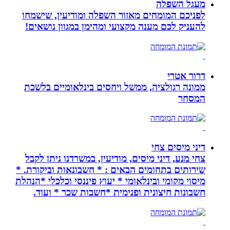
מעגל השפלה
לפניכם המומחים מאזור השפלה ומודיעין, שישמחו
להעניק לכם מענה מקצועי ומהימן במגוון נושאים!
דרור אטרי
ממונה רגולציה, ממשל ויחסים בינלאומיים בלשכת
המסחר
דיני מיסים צחי
צחי מנע, דיני מיסים, מודיעין, במשרדנו ניתן לקבל
שירותים בתחומים הבאים : * חשבונאות וביקורת. *
מיסוי מקומי ובינלאומי * יעוץ פיננסי וכלכלי *הנהלת
חשבונות חיצונית ופנימית *חשבות שכר * ועוד.