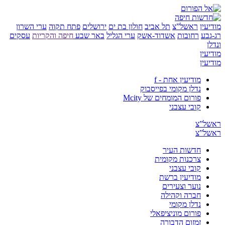
ן
ראשל”צ
תל אביב
חולון בת ים
ירושלים
פתח תקוה
ערי השרון
ע
רחובות
אשדוד-אשק
ערי הגליל
באר שבע
חיפה והקריות
עסקים
ן
ן
מודיעין אחת - f
נדלן מקומי בפייסבוק
פורום המומחים של Mcity
קובי עצבני
”צ
”צ
חדשות העיר
צרכנות מקומית
קובי עצבני
מודיעין ברשת
נוער וצעירים
חברה וקהילה
נדלן מקומי
פורום מוניציפאלי
זמזום הדבורה