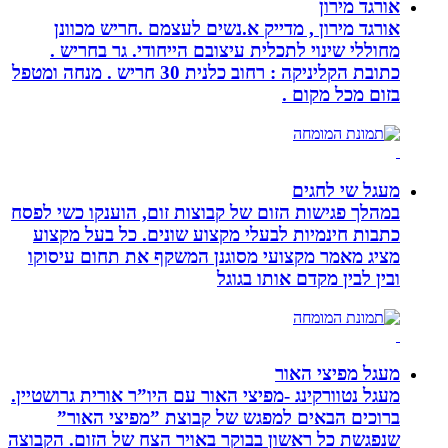
אורגד מירון
אורגד מירון , מדייק א.נשים לעצמם .חריש מכוונן
מחוללי שינוי לתכלית עיצובם הייחודי. גר בחריש .
כתובת הקליניקה : רחוב כלנית 30 חריש . מנחה ומטפל
בזום מכל מקום .
מעגל שי לחגים
במהלך פגישות הזום של קבוצות זום, הוענקו כשי לפסח
כתבות חינמיות לבעלי מקצוע שונים. כל בעל מקצוע
מציג מאמר מקצועי מסוגנן המשקף את תחום עיסוקו
ובין לבין מקדם אותו בגוגל
מעגל מפיצי האור
מעגל נטוורקינג -מפיצי האור עם היו”ר אורית גרושטיין.
ברוכים הבאים למפגש של קבוצת ”מפיצי האור”
שנפגשת כל ראשון בבוקר באויר הצח של הזום. הקבוצה