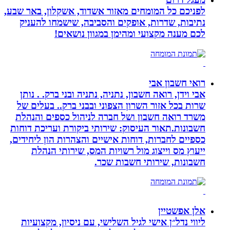
לפניכם כל המומחים מאזור אשדוד, אשקלון, באר שבע,
נתיבות, שדרות, אופקים והסביבה, שישמחו להעניק
לכם מענה מקצועי ומהימן במגוון נושאים!
רואי חשבון אבי
אבי וידן, רואה חשבון, נתניה, נתניה ובני ברק. . נותן
שרות בכל אזור השרון הצפוני ובבני ברק.. בעלים של
משרד רואה חשבון ושל חברה לניהול כספים והנהלת
חשבונות.תאור העיסוק: שירותי ביקורת ועריכת דוחות
כספיים לחברות, דוחות אישיים והצהרות הון ליחידים,
ייעוץ מס וייצוג מול רשויות המס, שירותי הנהלת
חשבונות, שירותי חשבות שכר.
אלן אפשטיין
ליווי נדל״ן אישי לגיל השלישי, עם ניסיון, מקצועיות