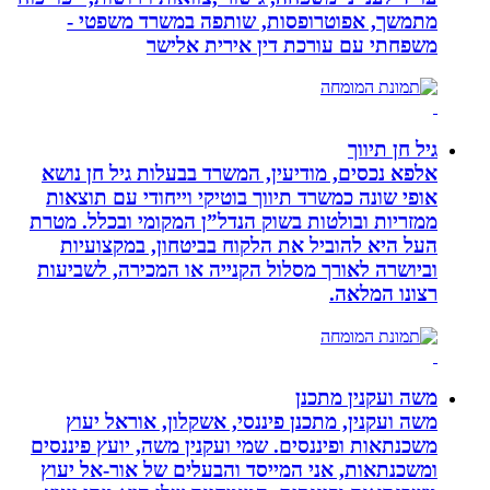
מתמשך, אפוטרופסות, שותפה במשרד משפטי -
משפחתי עם עורכת דין אירית אלישר
גיל חן תיווך
אלפא נכסים, מודיעין, המשרד בבעלות גיל חן נושא
אופי שונה כמשרד תיווך בוטיקי וייחודי עם תוצאות
ממזריות ובולטות בשוק הנדל”ן המקומי ובכלל. מטרת
העל היא להוביל את הלקוח בביטחון, במקצועיות
וביושרה לאורך מסלול הקנייה או המכירה, לשביעות
רצונו המלאה.
משה ועקנין מתכנן
משה ועקנין, מתכנן פיננסי, אשקלון, אוראל יעוץ
משכנתאות ופיננסים. שמי ועקנין משה, יועץ פיננסים
ומשכנתאות, אני המייסד והבעלים של אור-אל יעוץ