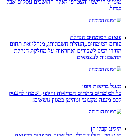
מזמין? הירשמו והצטרפו לאלה החושבים עסקים אבל
בגדול.
פואןם המומחים הנהלת
פורום המומחים.,הנהלת חשבונותן, מנהלי את תחום
החזרי המס לשכירים ואחראית על מחלקת הנהלת
החשבונות לעצמאים.
מעגל בריאות ויופי
כל המומחים מתחום הבריאות והיופי, ישמחו להעניק
לכם מענה מקצועי ומהימן במגוון נושאים!
הילינג קבלי חן
חן יעקב,, הילינג קבלי, תל אביב, מטפלים ברפואה