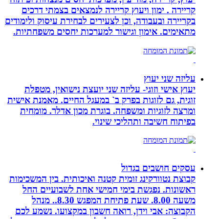
קריירה . ימון ויעוץ קריירה לנמצאים בצמתי דרכים
בקריירה ובעבודה, וכן לצעירים לבחירת עיסוק ולימודים
מתאימים. אימון וגישור למערכות יחסים משפחתיות.
עליזה שני יעוץ
יעוץ אישי וזוגי- עליזה שני יועצת נישואין, מטפלת
זוגית, גם לזוגות בפרק ב` במעגל החיים. מאמנת אישית
ומרצה לזוגיות ומשפחה. בוגרת מכון אדלר. מומחית
בפיתוח חשיבה ותהליכי שינוי.
עסקים חושבים בגדול
קבוצת נטוורקינג זומית קטנה ואיכותית. בין המשכימות
ראשונות. נפגשת בימי חמישי אחת לשבועיים החל
משעה 8.00. שעת פתיחת המפגש 8.30.. מנהל
הקבוצה: אבי וידן, רואה חשבון במקצועו. נשמע לכם