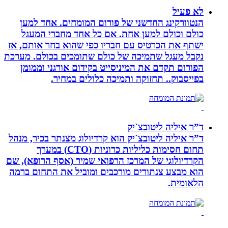
לא פעיל
הנטוורקינג החדשני של פורום המומחים. אחד למען
כולם וכולם למען אחת. אם כל אחד מחברי המעגל
ישתף את הכרטיס עם חבריו כפי שהוא בחר אותם, אז
נקבל מעגל שתמיכה של כולם שתומכים בכולם. מערכת
הפורום תקדם את המיניסייט בקידום אורגני וממומן
בפייסבוק.. תחזוקה ותמיכה כלולים במחיר.
ד”ר איליה ליטובצ`יק
ד”ר איליה ליטובצ`יק הוא קרדיולוג מצנתר בכיר, מנהל
תחום חסימות כליליות כרוניות (CTO) במערך
הקרדיולוגי של המרכז הרפואי שמיר (אסף הרופא), שם
הוא מבצע צנתורים מורכבים ומוביל את התחום ברמה
הלאומית.