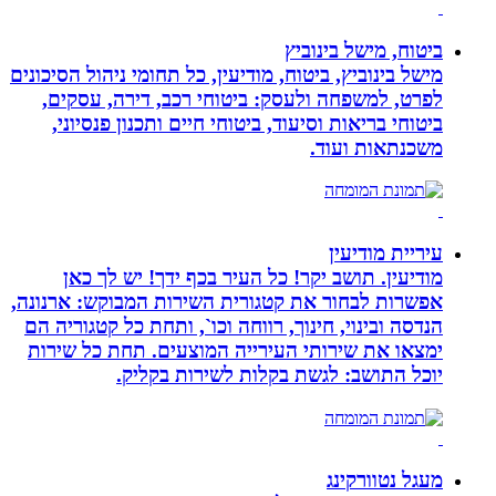
ביטוח, מישל בינוביץ
מישל בינוביץ, ביטוח, מודיעין, כל תחומי ניהול הסיכונים
לפרט, למשפחה ולעסק: ביטוחי רכב, דירה, עסקים,
ביטוחי בריאות וסיעוד, ביטוחי חיים ותכנון פנסיוני,
משכנתאות ועוד.
עיריית מודיעין
מודיעין. תושב יקר! כל העיר בכף ידך! יש לך כאן
אפשרות לבחור את קטגורית השירות המבוקש: ארנונה,
הנדסה ובינוי, חינוך, רווחה וכו`, ותחת כל קטגוריה הם
ימצאו את שירותי העירייה המוצעים. תחת כל שירות
יוכל התושב: לגשת בקלות לשירות בקליק.
מעגל נטוורקינג