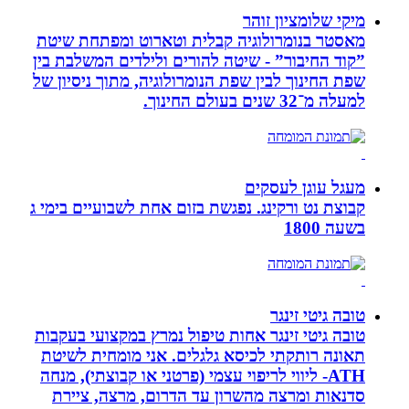
מיקי שלומציון זוהר
מאסטר בנומרולוגיה קבלית וטארוט ומפתחת שיטת
”קוד החיבור” - שיטה להורים ולילדים המשלבת בין
שפת החינוך לבין שפת הנומרולוגיה, מתוך ניסיון של
למעלה מ־32 שנים בעולם החינוך.
מעגל עוגן לעסקים
קבוצת נט ורקינג. נפגשת בזום אחת לשבועיים בימי ג
בשעה 1800
טובה גיטי זינגר
טובה גיטי זינגר אחות טיפול נמרץ במקצועי בעקבות
תאונה רותקתי לכיסא גלגלים. אני מומחית לשיטת
ATH- ליווי לריפוי עצמי (פרטני או קבוצתי), מנחה
סדנאות ומרצה מהשרון עד הדרום, מרצה, ציירת