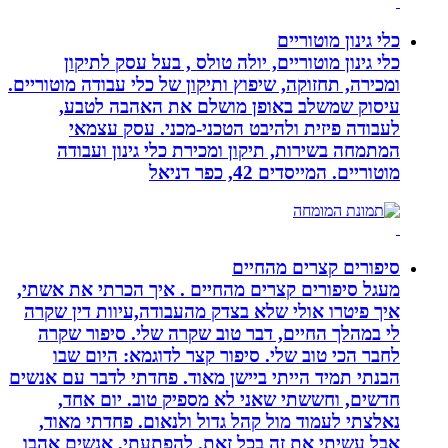
כלי גינון מוטוריים
כלי גינון מוטוריים, יולה טולס , בעל עסק לתיקון
ומכירה, תחזוקה, שיפוץ ותיקון של כלי עבודה מוטוריים.
עיסוק שמשלב באופן מושלם את האהבה לטבע,
לעבודה פיזית ולהיבט הטכני-מכני. עסק עצמאי
המתמחה בשירות, תיקון ומכירת כלי גינון ועבודה
מוטוריים. המייסדים 42, כפר דניאל
סיפורים קצרים מהחיים
מעגל סיפורים קצרים מהחיים . איך הכרתי את אשתי,
איך פיטרו אולי שלא בצדק מהעבודה,עיוות דין שקרה
לי במהלך החיים, דבר טוב שקרה שלי. סיפור שקרה
לחבר הכי טוב שלי. סיפור קצר לדוגמא: היום שבו
הבנתי תמיד הייתי ביישן מאוד. פחדתי לדבר עם אנשים
חדשים, וחששתי שאני לא מספיק טוב. יום אחד,
נאלצתי לעמוד מול קהל גדול ולנאום. פחדתי מאוד,
אבל עשיתי את זה בכל זאת. להפתעתי, אנשים אהבו