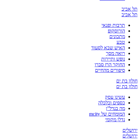
יב
יב
תרבות ופנאי
הורוסקופ
מתכונים
טבע
האיש שבא לסעוד
רואה מסך
נופש ותיירות
החוקר הרז סברו
סיפורים מהחיים
בת ים
בת ים
עשינו עסק
כספים וכלכלה
מה בנדל”ן
המומחים של mcity
נדלן מקומי
ים
ים