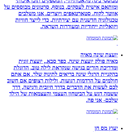
מבוססי בינה מלאכותית*, המספקים תוכן איכותי
ומותאם אישית לעסקים, בנוסף, סרטונים מבוססים על
אווטר לקוח. סטארטאפים ויוצרים. אנו משלבים
טכנולוגיה חדשנית עם יצירתיות, כדי לייצר חוויות
ויזואליות ייחודיות ומעוררות השראה.
יועצת שינה מאיה
מאיה פולק יועצת שינה, כפר סבא,, יועצת זוגית
ומדריכת הורים בגישה שנקראת לילה טוב, הדוגלת
בהקניית הרגלי שינה בריאים לתינוק שלך. אם אתם
חולמים על הרדמות רגועות, ולילות רצופים אם חשוב
לכם לעשות את הדברים בדרך חיובית ורגישה, דרך
ששמה דגש על הביטחון העצמי והעצמאות של הילד
שלכם- אני פה.
יעוץ מס חן