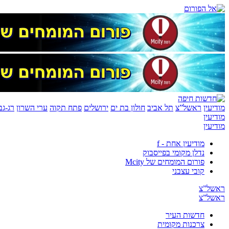
מודיעין
ראשל”צ
תל אביב
חולון בת ים
ירושלים
פתח תקוה
ערי השרון
רג-גב
מודיעין
מודיעין
מודיעין אחת - f
נדלן מקומי בפייסבוק
פורום המומחים של Mcity
קובי עצבני
ראשל”צ
ראשל”צ
חדשות העיר
צרכנות מקומית