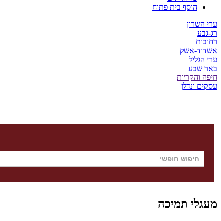
הוסף בית פתוח
ערי השרון
רג-גבע
רחובות
אשדוד-אשק
ערי הגליל
באר שבע
חיפה והקריות
עסקים ונדלן
מעגלי תמיכה