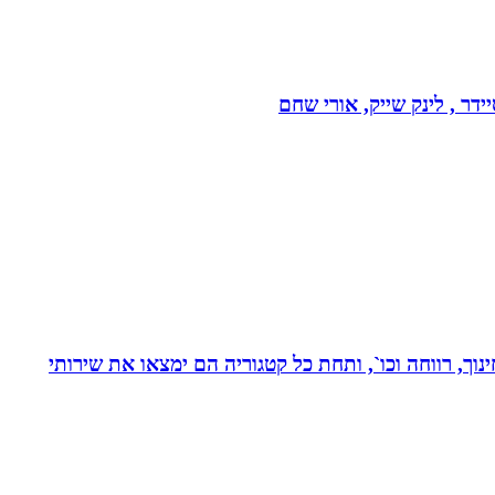
דר , לינק שייק, אורי שחם
נוך, רווחה וכו`, ותחת כל קטגוריה הם ימצאו את שירותי