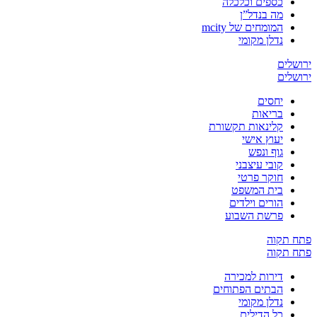
כספים וכלכלה
מה בנדל”ן
המומחים של mcity
נדלן מקומי
ירושלים
ירושלים
יחסים
בריאות
קלינאות תקשורת
יעוץ אישי
גוף ונפש
קובי עיצבני
חוקר פרטי
בית המשפט
הורים וילדים
פרשת השבוע
פתח תקוה
פתח תקוה
דירות למכירה
הבתים הפתוחים
נדלן מקומי
כל הדילים