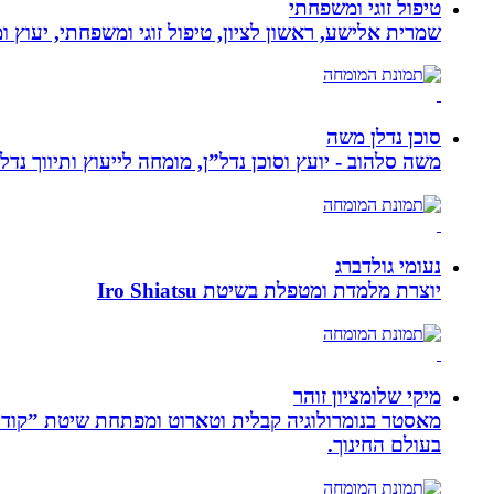
טיפול זוגי ומשפחתי
שמרית אלישע, ראשון לציון, טיפול זוגי ומשפחתי, יעוץ 
סוכן נדלן משה
משה סלהוב - יועץ וסוכן נדל”ן, מומחה לייעוץ ותיווך נד
נעומי גולדברג
יוצרת מלמדת ומטפלת בשיטת Iro Shiatsu
מיקי שלומציון זוהר
בעולם החינוך.