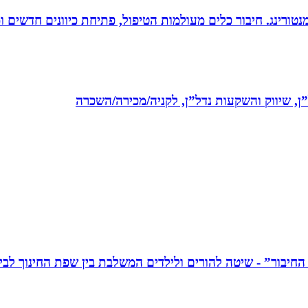
ומנטורינג. חיבור כלים מעולמות הטיפול, פתיחת כיוונים חדשים
ל”ן, שיווק והשקעות נדל”ן, לקניה/מכירה/השכרה