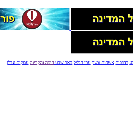
ע
רחובות
אשדוד-אשק
ערי הגליל
באר שבע
חיפה והקריות
עסקים ונדלן