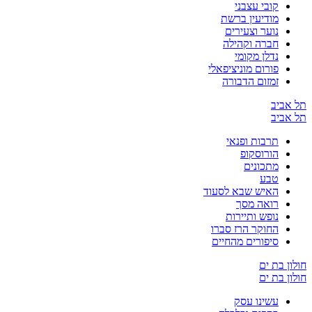
קובי עצבני
מודיעין ברשת
נוער וצעירים
חברה וקהילה
נדלן מקומי
פורום מוניציפאלי
זמזום הדבורה
תל אביב
תל אביב
תרבות ופנאי
הורוסקופ
מתכונים
טבע
האיש שבא לסעוד
רואה מסך
נופש ותיירות
החוקר הרז סברו
סיפורים מהחיים
חולון בת ים
חולון בת ים
עשינו עסק