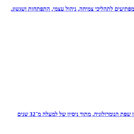
 ומפתיעים לתהליכי צמיחה, ניהול עצמי, התפתחות ושגשוג.
מאסטר בנומרולוגיה קבלית וטארוט ומפתחת שיטת ”קוד החיבור” - שיטה להורים ולילדים המשלבת בין שפת החינוך לבין שפת הנומרולוגיה, מתוך ניסיון של למעלה מ־32 שנים