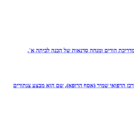
 מדריכת הורים ומנחה סדנאות של הכנה לכיתה א`.
תחום חסימות כליליות כרוניות (CTO) במערך הקרדיולוגי של המרכז הרפואי שמיר (אסף הרופא), שם הוא מבצע צנתורים