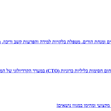
רים ומנחת הורים. מטפלת בלקויות למידה והפרעות קשב וריכוז,
ד”ר איליה ליטובצ`יק הוא קרדיולוג מצנתר בכיר, מנהל 
קצועי ומהימן במגוון נושאים!