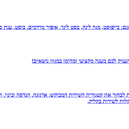
 בייפוסט, מגה לינק, בסט לינר, אופיר מרדמים, בוסט, ענת סיי
עניק לכם מענה מקצועי ומהימן במגוון נושאים!
 לבחור את קטגורית השירות המבוקש: ארנונה, הנדסה ובינוי, חי
לות לשירות בקליק.